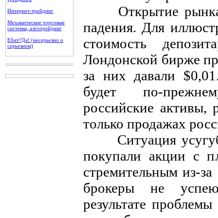
Открытие рынка на
Интернет-трейдинг
Механические торговые
падения. Для иллюст
системы, алготрейдинг
стоимость депози
Ебит?Да! (несерьезно о
серьезном)
Лондонской бирже пре
за них давали $0,0
будет по-прежне
российские активы, 
только продажах росс
Ситуация усугубит
покупали акции с п
стремительным из-за
брокеры не успею
результате проблемы 