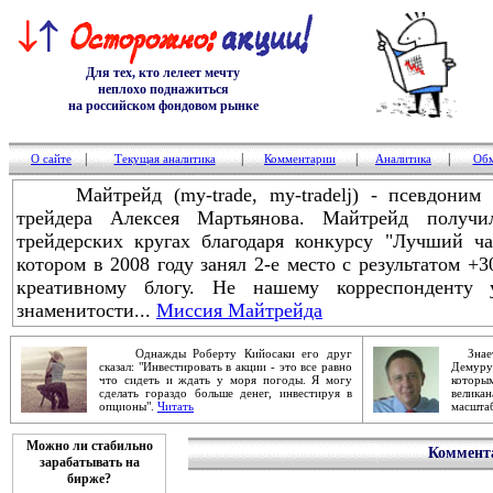
Для тех, кто лелеет мечту
неплохо поднажиться
на российском фондовом рынке
|
|
|
|
О сайте
Текущая аналитика
Комментарии
Аналитика
Обм
Майтрейд (my-trade, my-tradelj) - псевдоним з
трейдера Алексея Мартьянова. Майтрейд получ
трейдерских кругах благодаря конкурсу "Лучший ч
котором в 2008 году занял 2-е место с результатом +
креативному блогу. Не нашему корреспонденту 
знаменитости...
Миссия Майтрейда
Однажды Роберту Кийосаки его друг
Знаете
сказал: "Инвестировать в акции - это все равно
Демур
что сидеть и ждать у моря погоды. Я могу
которы
сделать гораздо больше денег, инвестируя в
велика
опционы".
Читать
масштаб
Можно ли стабильно
Коммента
зарабатывать на
бирже?