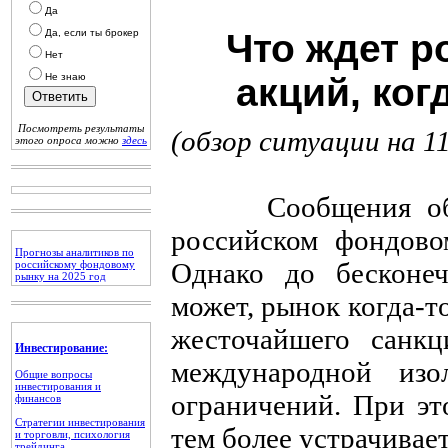
Да
Да, если ты брокер
Что ждет р
Нет
Не знаю
акций, ког
Посмотреть результаты
(обзор ситуации на 11
этого опроса можно
здесь
Сообщения об оч
российском фондово
Прогнозы аналитиков по
Однако до бесконеч
российскому фондовому
рынку на 2025 год
может, рынок когда-то
жесточайшего санкц
Инвестирование:
международной из
Общие вопросы
инвестирования и
ограничений. При эт
финансов
Стратегии инвестирования
тем более устрачивае
и торговли, психология
трейдинга