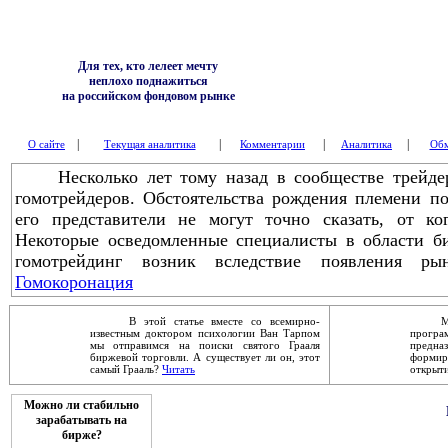
Для тех, кто лелеет мечту
неплохо поднажиться
на российском фондовом рынке
|
|
|
|
О сайте
Текущая аналитика
Комментарии
Аналитика
Обм
Несколько лет тому назад в сообществе трейдер
гомотрейдеров. Обстоятельства рождения племени п
его представители не могут точно сказать, от к
Некоторые осведомленные специалисты в области би
гомотрейдинг возник вследствие появления ры
Гомокоронация
В этой статье вместе со всемирно-
Механ
известным доктором психологии Ван Тарпом
прог
мы отправимся на поиски святого Грааля
предна
биржевой торговли. А существует ли он, этот
форми
самый Грааль?
Читать
открыти
Можно ли стабильно
зарабатывать на
бирже?