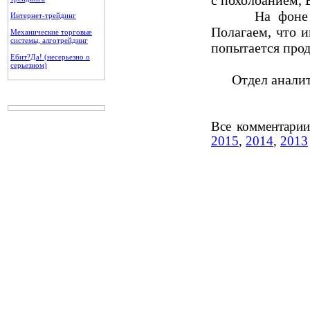
с похолоанием, B
На фоне рост
Интернет-трейдинг
Полагаем, что 
Механические торговые
системы, алготрейдинг
попытается прод
Ебит?Да! (несерьезно о
серьезном)
Отдел аналити
Все комментари
2015
,
2014
,
2013