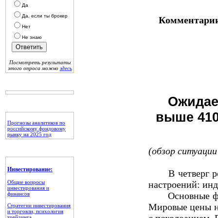
Да
Да, если ты брокер
Комментарии
Нет
Не знаю
Посмотреть результаты
этого опроса можно
здесь
Ожидае
выше 410
Прогнозы аналитиков по
российскому фондовому
рынку на 2025 год
(обзор ситуации 
Инвестирование:
В четверг росс
Общие вопросы
настроений: ин
инвестирования и
Основные фонд
финансов
Мировые цены на
Стратегии инвестирования
и торговли, психология
трейдинга