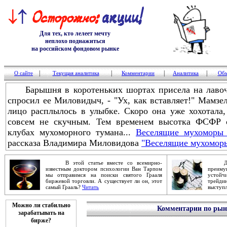
Для тех, кто лелеет мечту
неплохо поднажиться
на российском фондовом рынке
|
|
|
|
О сайте
Текущая аналитика
Комментарии
Аналитика
Обм
Барышня в коротеньких шортах присела на лавочку
спросил ее Миловидыч, - "Ух, как вставляет!" Мамзел
лицо расплылось в улыбке. Скоро она уже хохотала
совсем не скучным. Тем временем высотка ФСФР 
клубах мухоморного тумана...
Веселящие мухоморы 
рассказа Владимира Миловидова
"Веселящие мухомор
В этой статье вместе со всемирно-
Дейст
известным доктором психологии Ван Тарпом
преим
мы отправимся на поиски святого Грааля
устой
биржевой торговли. А существует ли он, этот
трейди
самый Грааль?
Читать
выступ
Можно ли стабильно
Комментарии по рынк
зарабатывать на
бирже?