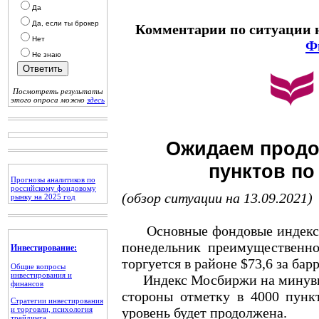
Да
Да, если ты брокер
Комментарии по ситуации 
Нет
Ф
Не знаю
Посмотреть результаты
этого опроса можно
здесь
Ожидаем продо
пунктов по
Прогнозы аналитиков по
российскому фондовому
(обзор ситуации на 13.09.2021)
рынку на 2025 год
Основные фондовые индексы А
понедельник преимущественно
Инвестирование:
торгуется в районе $73,6 за барр
Общие вопросы
инвестирования и
Индекс Мосбиржи на минувшей
финансов
стороны отметку в 4000 пункт
Стратегии инвестирования
и торговли, психология
уровень будет продолжена.
трейдинга