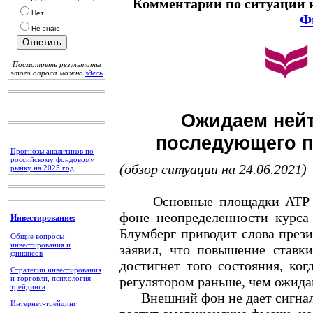
Комментарии по ситуации 
Нет
Ф
Не знаю
Посмотреть результаты
этого опроса можно
здесь
Ожидаем нейт
последующего п
Прогнозы аналитиков по
российскому фондовому
(обзор ситуации на 24.06.2021)
рынку на 2025 год
Основные площадки АТР в ч
фоне неопределенности курс
Инвестирование:
Блумберг приводит слова прези
Общие вопросы
инвестирования и
заявил, что повышение ставк
финансов
достигнет того состояния, ко
Стратегии инвестирования
и торговли, психология
регулятором раньше, чем ожид
трейдинга
Внешний фон не дает сигналов
Интернет-трейдинг