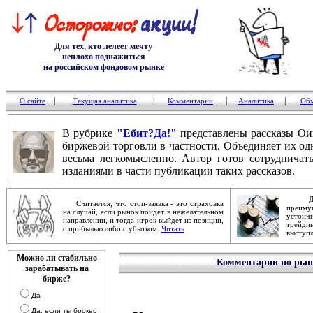
Для тех, кто лелеет мечту
неплохо поднажиться
на российском фондовом рынке
|
|
|
|
О сайте
Текущая аналитика
Комментарии
Аналитика
Обм
В рубрике
"Ебит?Да!"
представлены рассказы Ои
биржевой торговли в частности. Объединяет их од
весьма легкомысленно. Автор готов сотруднича
изданиями в части публикации таких рассказов.
Дейст
Считается, что стоп-заявка - это страховка
преим
на случай, если рынок пойдет в нежелательном
устой
направлении, и тогда игрок выйдет из позиции,
трейди
с прибылью либо с убытком.
Читать
выступ
Можно ли стабильно
Комментарии по рынк
зарабатывать на
бирже?
Да
Да, если ты брокер