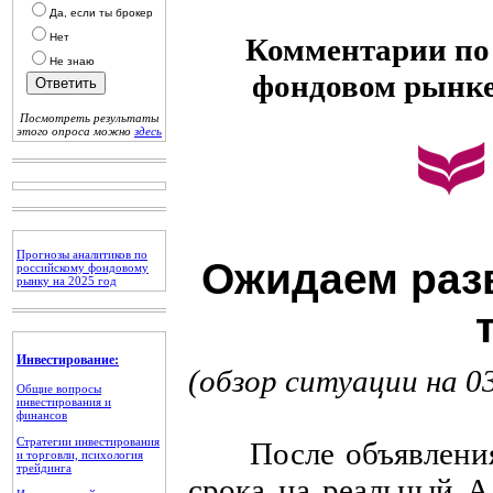
Да, если ты брокер
Нет
Комментарии по 
Не знаю
фондовом рынк
Посмотреть результаты
этого опроса можно
здесь
Прогнозы аналитиков по
Ожидаем раз
российскому фондовому
рынку на 2025 год
Инвестирование:
(обзор ситуации на 0
Общие вопросы
инвестирования и
финансов
Стратегии инвестирования
После объявления р
и торговли, психология
трейдинга
срока на реальный 