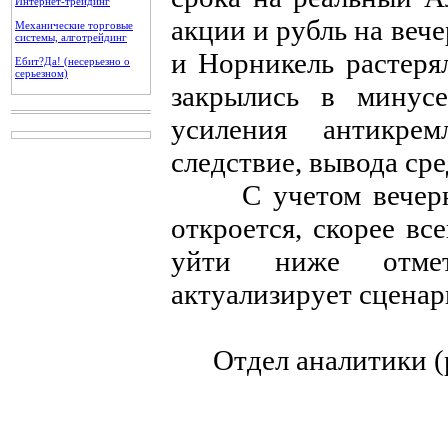
Интернет-трейдинг
акции и рубль на веч
Механические торговые
системы, алготрейдинг
и Норникель растеря
Ебит?Да! (несерьезно о
серьезном)
закрылись в минусе
усиления антикре
следствие, вывода сре
С учетом вечерни
откроется, скорее вс
уйти ниже отме
актуализирует сценар
Отдел аналитики (р