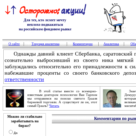
Для тех, кто лелеет мечту
неплохо поднажиться
на российском фондовом рынке
|
|
|
|
О сайте
Текущая аналитика
Комментарии
Аналитика
Обм
Однажды давний клиент Сбербанка, саратовский го
сознательно выбросивший из своего ника мягкий
заблуждались относительно его принадлежности к си
набежавшие проценты со своего банковского депоз
ответственности
В этой статье вместе со всемирно-
Знаете
известным доктором психологии Ван Тарпом
Демур
мы отправимся на поиски святого Грааля
которы
биржевой торговли. А существует ли он, этот
велика
самый Грааль?
Читать
масштаб
Можно ли стабильно
Комментарии по рынк
зарабатывать на
бирже?
Да