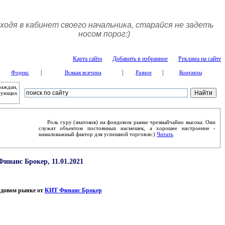
ходя в кабинет своего начальника, старайся не задеть
носом порог:)
Карта сайта
Добавить в избранное
Реклама на сайте
|
|
|
Форекс
Всякая всячина
Разное
Контакты
раждан,
ебующих
Роль гуру (знатоков) на фондовом рынке чрезвыйчайно высока. Они
служат объектом постоянных насмешек, а хорошее настроение -
намаловажный фактор для успешной торговли:)
Читать
инанс Брокер, 11.01.2021
ндовом рынке от
КИТ Финанс Брокер