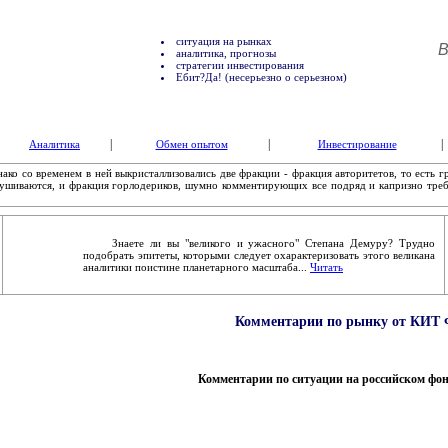
ситуация на рынках
В
аналитика, прогнозы
стратегии инвестирования
Ебит?Да! (несерьезно о серьезном)
|
|
|
Аналитика
Обмен опытом
Инвестирование
о со временем в ней выкристаллизовались две фракции - фракция авторитетов, то есть г
слушиваются, и фракция горлодериков, шумно комментирующих все подряд и капризно тр
Знаете ли вы "великого и ужасного" Степана Демуру? Трудно
подобрать эпитеты, которыми следует охарактеризовать этого великана
аналитики поистине планетарного масштаба...
Читать
Комментарии по рынку от КИТ Ф
Комментарии по ситуации на российском фо