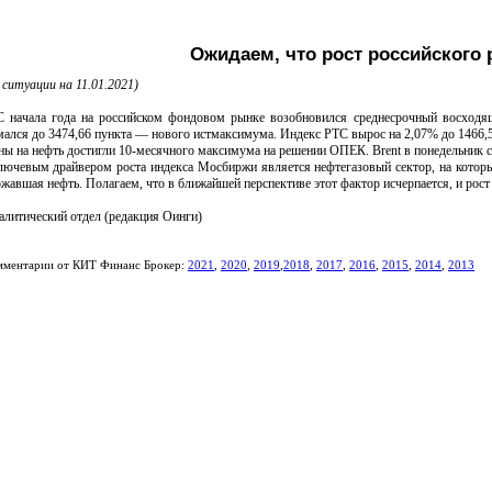
Ожидаем, что рост российского
 ситуации на 11.01.2021)
ала года на российском фондовом рынке возобновился среднесрочный восходящи
ался до 3474,66 пункта — нового истмаксимума. Индекс РТС вырос на 2,07% до 1466,5
а нефть достигли 10-месячного максимума на решении ОПЕК. Brent в понедельник сни
вым драйвером роста индекса Мосбиржи является нефтегазовый сектор, на который
жавшая нефть. Полагаем, что в ближайшей перспективе этот фактор исчерпается, и рост
тический отдел (редакция Оинги)
мментарии от КИТ Финанс Брокер:
2021
,
2020
,
2019
,
2018
,
2017
,
2016
,
2015
,
2014
,
2013