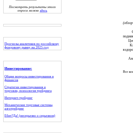
Посмотреть результаты этого
опроса можно
здесь
(обзор
С нач
подним
Цены н
Прогнозы аналитиков по российскому
Ключе
фондовому рынку на 2025 год
вздоро
Анали
Инвестирование:
Все ко
Общие вопросы инвестирования и
финансов
Стратегии инвестирования и
торговли, психология трейдинга
Интернет-трейдинг
Механические торговые системы,
алготрейдинг
Ебит?Да! (несерьезно о серьезном)