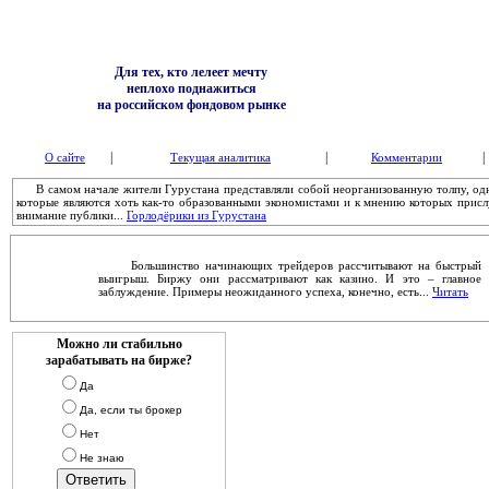
Для тех, кто лелеет мечту
неплохо поднажиться
на российском фондовом рынке
|
|
|
О сайте
Текущая аналитика
Комментарии
В самом начале жители Гурустана представляли собой неорганизованную толпу, однак
которые являются хоть как-то образованными экономистами и к мнению которых при
внимание публики...
Горлодёрики из Гурустана
Большинство начинающих трейдеров рассчитывают на быстрый
выигрыш. Биржу они рассматривают как казино. И это – главное
заблуждение. Примеры неожиданного успеха, конечно, есть...
Читать
Можно ли стабильно
зарабатывать на бирже?
Да
Да, если ты брокер
Нет
Не знаю