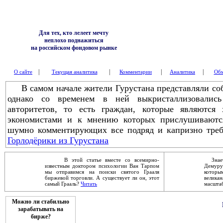
Для тех, кто лелеет мечту
неплохо поднажиться
на российском фондовом рынке
|
|
|
|
О сайте
Текущая аналитика
Комментарии
Аналитика
Обм
В самом начале жители Гурустана представляли соб
однако со временем в ней выкристаллизовалис
авторитетов, то есть граждан, которые являются 
экономистами и к мнению которых прислушиваются
шумно комментирующих все подряд и капризно треб
Горлодёрики из Гурустана
В этой статье вместе со всемирно-
Знаете
известным доктором психологии Ван Тарпом
Демур
мы отправимся на поиски святого Грааля
которы
биржевой торговли. А существует ли он, этот
велика
самый Грааль?
Читать
масштаб
Можно ли стабильно
зарабатывать на
бирже?