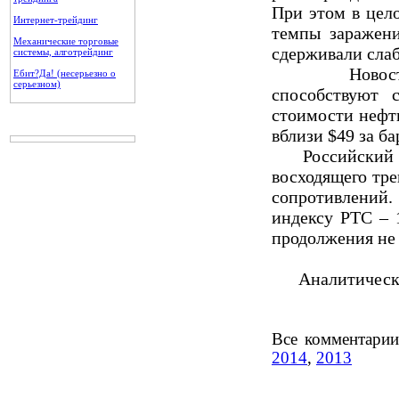
При этом в цел
Интернет-трейдинг
темпы заражени
Механические торговые
сдерживали сла
системы, алготрейдинг
Новости о р
Ебит?Да! (несерьезно о
серьезном)
способствуют 
стоимости нефти
вблизи $49 за ба
Российский фон
восходящего тре
сопротивлений
индексу РТС – 
продолжения не 
Аналитический
Все комментари
2014
,
2013