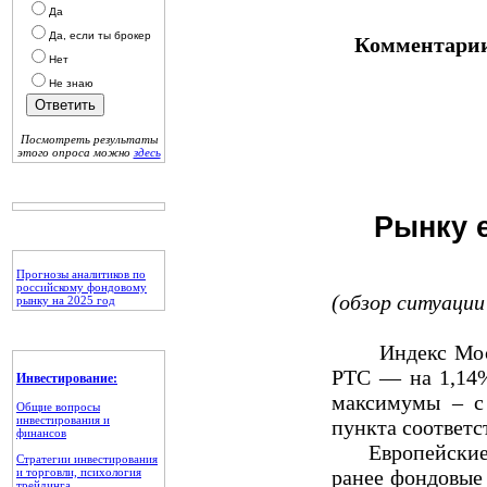
Да
Да, если ты брокер
Комментарии
Нет
Не знаю
Посмотреть результаты
этого опроса можно
здесь
Рынку е
Прогнозы аналитиков по
российскому фондовому
(обзор ситуации 
рынку на 2025 год
Индекс Мосбир
РТС — на 1,14%
Инвестирование:
максимумы – с 
Общие вопросы
инвестирования и
пункта соответс
финансов
Европейские и 
Стратегии инвестирования
и торговли, психология
ранее фондовые
трейдинга