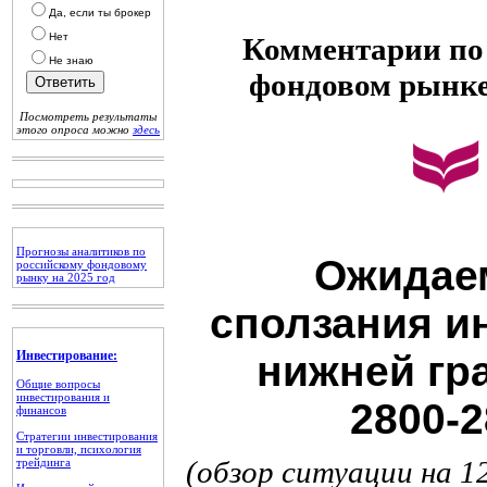
Да, если ты брокер
Нет
Комментарии по 
Не знаю
фондовом рынк
Посмотреть результаты
этого опроса можно
здесь
Прогнозы аналитиков по
Ожидае
российскому фондовому
рынку на 2025 год
сползания и
Инвестирование:
нижней гр
Общие вопросы
инвестирования и
2800-2
финансов
Стратегии инвестирования
и торговли, психология
(обзор ситуации на 1
трейдинга