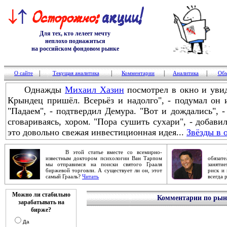
Для тех, кто лелеет мечту
неплохо поднажиться
на российском фондовом рынке
|
|
|
|
О сайте
Текущая аналитика
Комментарии
Аналитика
Обм
Однажды
Михаил Хазин
посмотрел в окно и увид
Крындец пришёл. Всерьёз и надолго", - подумал он
"Падаем", - подтвердил Демура. "Вот и дождались", -
сговариваясь, хором. "Пора сушить сухари", - добави
это довольно свежая инвестиционная идея...
Звёзды в 
В этой статье вместе со всемирно-
Робер
известным доктором психологии Ван Тарпом
обяза
мы отправимся на поиски святого Грааля
заняти
биржевой торговли. А существует ли он, этот
риск и 
самый Грааль?
Читать
всегда 
Можно ли стабильно
Комментарии по рынк
зарабатывать на
бирже?
Да