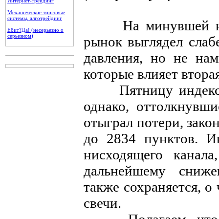
Интернет-трейдинг
Механические торговые
системы, алготрейдинг
На минувшей нед
Ебит?Да! (несерьезно о
серьезном)
рынок выглядел слаб
давления, но не нам
которые влияет втора
Пятницу индекс М
однако, оттолкнувши
отыграл потери, зако
до 2834 пунктов. И
нисходящего канала
дальнейшему сниж
также сохраняется, о
свечи.