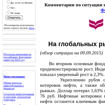
Да, если ты брокер
Комментарии по ситуации 
Нет
Ф
Не знаю
Посмотреть результаты
этого опроса можно
здесь
На глобальных р
(обзор ситуации на 09.09.2015)
Прогнозы аналитиков по
российскому фондовому
рынку на 2025 год
Во вторник основные фондов
продемонстрировали рост. Инд
показал уверенный рост в 2,3%.
Инвестирование:
Укреплению рубля способ
Общие вопросы
котировок нефти, а также о
инвестирования и
финансов
рынках. Доллар потерял 1,63% и
Стратегии инвестирования
76 руб. Нефтяные котировки 
и торговли, психология
трейдинга
нефти останется ключевым фак