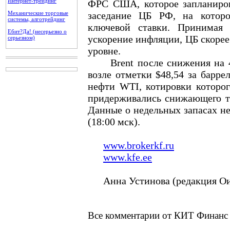
Интернет-трейдинг
ФРС США, которое запланиров
Механические торговые
заседание ЦБ РФ, на которо
системы, алготрейдинг
ключевой ставки. Принимая
Ебит?Да! (несерьезно о
ускорение инфляции, ЦБ скорее
серьезном)
уровне.
Brent после снижения на 4% 
возле отметки $48,54 за барре
нефти WTI, котировки которого
придерживались снижающего тр
Данные о недельных запасах н
(18:00 мск).
www.brokerkf.ru
www.kfe.ee
Анна Устинова (редакция Ои
Все комментарии от КИТ Финанс