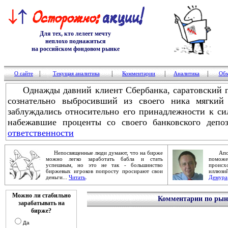
Для тех, кто лелеет мечту
неплохо поднажиться
на российском фондовом рынке
|
|
|
|
О сайте
Текущая аналитика
Комментарии
Аналитика
Обм
Однажды давний клиент Сбербанка, саратовский го
сознательно выбросивший из своего ника мягкий
заблуждались относительно его принадлежности к си
набежавшие проценты со своего банковского депоз
ответственности
Непосвященные люди думают, что на бирже
Апокал
можно легко заработать бабла и стать
помож
успешным, но это не так - большинство
проис
биржевых игроков попросту просирают свои
иллюзи
деньги...
Читать
.
Демура
Можно ли стабильно
Комментарии по рынк
зарабатывать на
бирже?
Да