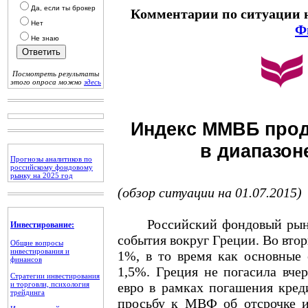
Да, если ты брокер
Комментарии по ситуации 
Нет
Ф
Не знаю
Посмотреть результаты
этого опроса можно
здесь
Индекс ММВБ прод
в диапазон
Прогнозы аналитиков по
российскому фондовому
рынку на 2025 год
(обзор ситуации на 01.07.2015)
Российский фондовый рынок 
Инвестирование:
события вокруг Греции. Во вт
Общие вопросы
инвестирования и
1%, в то время как основные 
финансов
1,5%. Греция не погасила вче
Стратегии инвестирования
и торговли, психология
евро в рамках погашения кред
трейдинга
просьбу к МВФ об отсрочке и