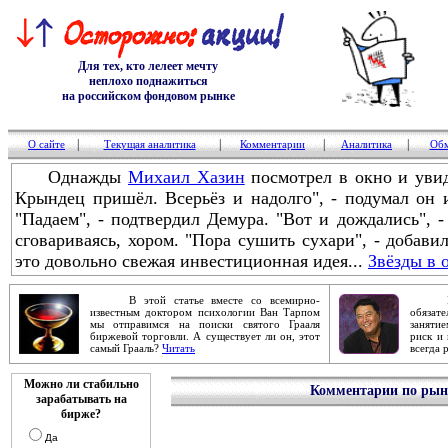
Для тех, кто лелеет мечту
неплохо поднажиться
на российском фондовом рынке
|
|
|
|
О сайте
Текущая аналитика
Комментарии
Аналитика
Обм
Однажды
Михаил Хазин
посмотрел в окно и увид
Крындец пришёл. Всерьёз и надолго", - подумал он
"Падаем", - подтвердил Демура. "Вот и дождались", -
сговариваясь, хором. "Пора сушить сухари", - добави
это довольно свежая инвестиционная идея...
Звёзды в 
В этой статье вместе со всемирно-
Робер
известным доктором психологии Ван Тарпом
обяза
мы отправимся на поиски святого Грааля
заняти
биржевой торговли. А существует ли он, этот
риск и 
самый Грааль?
Читать
всегда 
Можно ли стабильно
Комментарии по рынк
зарабатывать на
бирже?
Да