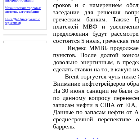
Интернет-трейдинг
сроков и с намерением обсл
Механические торговые
заседание для решения вопр
системы, алготрейдинг
греческим банкам. Также Г
Ебит?Да! (несерьезно о
серьезном)
платежей МВФ и увеличение
предложения будут рассмотре
состоится 5 июля, греческая те
Индекс ММВБ продолжает бо
пунктов. После долгой конс
довольно энергичным, в преде
сделать ставки на то, в какую 
Brent торгуется чуть ниже $6
Внимание нефтетрейдеров обращ
На 30 июня санкции не были сн
по данному вопросу перенесе
запасам нефти в США от EIA, 
Данные по запасам нефти от AP
среднесрочной перспективе 
баррель.