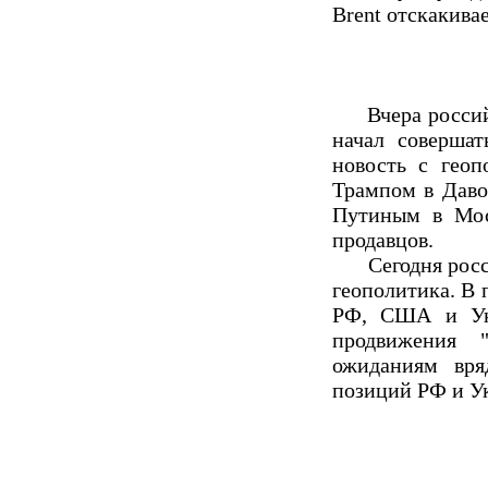
Brent отскакивае
Вчера российск
начал совершат
новость с геоп
Трампом в Даво
Путиным в Мос
продавцов.
Сегодня россий
геополитика. В 
РФ, США и Укр
продвижения 
ожиданиям вря
позиций РФ и У