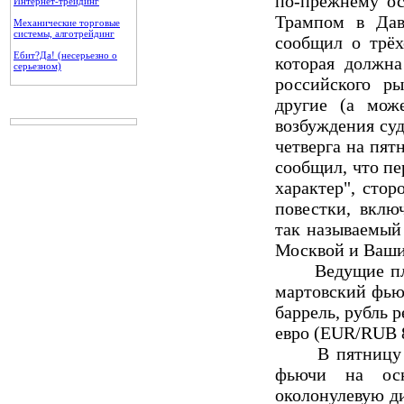
по-прежнему ос
Интернет-трейдинг
Трампом в Дав
Механические торговые
системы, алготрейдинг
сообщил о трёх
Ебит?Да! (несерьезно о
которая должна
серьезном)
российского ры
другие (а мож
возбуждения суд
четверга на пят
сообщил, что п
характер", сто
повестки, вклю
так называемый
Москвой и Ваши
Ведущие площа
мартовский фьюч
баррель, рубль 
евро (EUR/RUB 8
В пятницу клю
фьючи на осн
околонулевую д