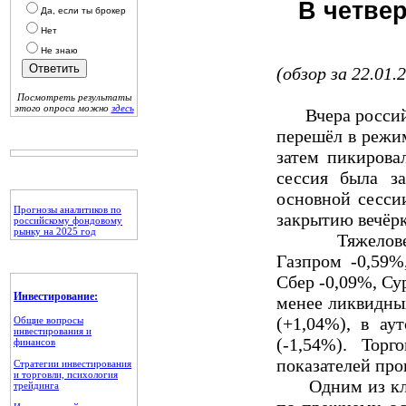
В четве
Да, если ты брокер
Нет
Не знаю
(обзор за 22.01.
Посмотреть результаты
этого опроса можно
здесь
Вчера российск
перешёл в режи
затем пикирова
сессия была з
основной сесси
Прогнозы аналитиков по
закрытию вечёрк
российскому фондовому
рынку на 2025 год
Тяжеловесы р
Газпром -0,59%
Сбер -0,09%, Су
Инвестирование:
менее ликвидны
(+1,04%), в а
Общие вопросы
инвестирования и
(-1,54%). Тор
финансов
показателей про
Стратегии инвестирования
и торговли, психология
Одним из ключ
трейдинга