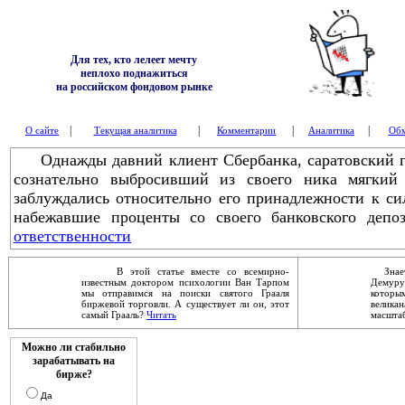
Для тех, кто лелеет мечту
неплохо поднажиться
на российском фондовом рынке
|
|
|
|
О сайте
Текущая аналитика
Комментарии
Аналитика
Обм
Однажды давний клиент Сбербанка, саратовский го
сознательно выбросивший из своего ника мягкий
заблуждались относительно его принадлежности к си
набежавшие проценты со своего банковского депоз
ответственности
В этой статье вместе со всемирно-
Знаете
известным доктором психологии Ван Тарпом
Демур
мы отправимся на поиски святого Грааля
которы
биржевой торговли. А существует ли он, этот
велика
самый Грааль?
Читать
масштаб
Можно ли стабильно
зарабатывать на
бирже?
Да