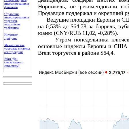
Общие вопросы
инвестирования и
Норникель, не рекомендовали со
финансов
Продавцов поддержал и окрепший ру
Стратегии
инвестирования и
Ведущие площадки Европы и США п
торговли,
психология
на 0,53% до $64,78 за баррель, ру
трейдинга
юаню (CNY/RUB 11,02, -0,28%).
Интернет-
трейдинг
Утром понедельника ключевые 
основные индексы Европы и США 
Механические
торговые системы,
Brent торгуется в районе $64,4.
алготрейдинг
Ебит?Да!
(несерьезно о
серьезном)