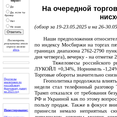
бирже?
На очередной торго
Да
Да, если ты
нисх
брокер
Нет
(обзор за 19-23.05.2025 и на 26-30.0
Не знаю
Наши предположения относительн
Посмотреть
результаты этого
по индексу Мосбиржи на торгах пя
опроса можно
границах диапазона 2762-2790 пунк
здесь
дня четверга), вечерку - на отметке
Тяжеловесы российского рынка
ЛУКОЙЛ +0,34%, Норникель -1,24%,
Торговые обороты значительно сниз
Прогнозы
Геополитика продолжила влиять н
аналитиков по
российскому
недели стал телефонный разговор 
фондовому рынку
на 2025 год
Трамп отказался от требования без
РФ и Украиной как по этому вопрос
пользу продаж. Также в фокусе вн
принесли немало неприятных сю
Инвестирование:
дивидендов: совдиры многих ком