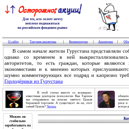
Для тех, кто лелеет мечту
неплохо поднажиться
на российском фондовом рынке
|
|
|
|
О сайте
Текущая аналитика
Комментарии
Аналитика
Обм
В самом начале жители Гурустана представляли соб
однако со временем в ней выкристаллизовалис
авторитетов, то есть граждан, которые являются 
экономистами и к мнению которых прислушиваются
шумно комментирующих все подряд и капризно треб
Горлодёрики из Гурустана
В этой статье вместе со всемирно-
Робер
известным доктором психологии Ван Тарпом
обяза
мы отправимся на поиски святого Грааля
заняти
биржевой торговли. А существует ли он, этот
риск и 
самый Грааль?
Читать
всегда 
Можно ли
Ко
стабильно
зарабатывать на