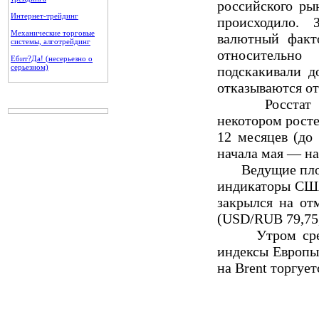
российского ры
Интернет-трейдинг
происходило. 
Механические торговые
валютный факто
системы, алготрейдинг
относительно
Ебит?Да! (несерьезно о
серьезном)
подскакивали д
отказываются от
Росстат обна
некотором росте
12 месяцев (до
начала мая — на
Ведущие площа
индикаторы США
закрылся на от
(USD/RUB 79,75,
Утром среды 
индексы Европы
на Brent торгует