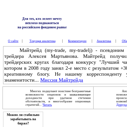
Для тех, кто лелеет мечту
неплохо поднажиться
на российском фондовом рынке
|
|
|
|
О сайте
Текущая аналитика
Комментарии
Аналитика
Обм
Майтрейд (my-trade, my-tradelj) - псевдоним з
трейдера Алексея Мартьянова. Майтрейд получ
трейдерских кругах благодаря конкурсу "Лучший ч
котором в 2008 году занял 2-е место с результатом +
креативному блогу. Не нашему корреспонденту 
знаменитости...
Миссия Майтрейда
Многих подкупают поистине безграничные
Апокал
возможности опционов: и зашкаливающие
помож
доходности при удачном стечении
проис
обстоятельств, и многообразие опционных
иллюзи
стратегий...
Читать
Демура
Можно ли стабильно
зарабатывать на
бирже?