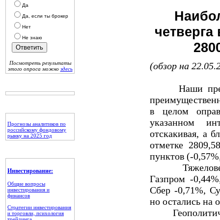
Да
Наибо
Да, если ты брокер
Нет
четверга
Не знаю
280
Посмотреть результаты
(обзор на 22.05.
этого опроса можно
здесь
Наши предпол
преимущественно
в целом оправ
указанном ин
Прогнозы аналитиков по
российскому фондовому
отскакивая, а б
рынку на 2025 год
отметке 2809,5
пунктов (-0,57%,
Тяжеловесы р
Инвестирование:
Газпром -0,44%
Общие вопросы
Сбер -0,71%, С
инвестирования и
финансов
но остались на 
Стратегии инвестирования
Геополитическ
и торговли, психология
трейдинга