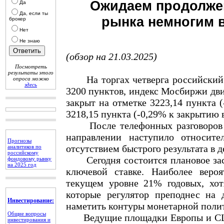
Ожидаем продолже
Да
Да, если ты
рынка немногим в
брокер
Нет
Не знаю
(обзор на 21.03.2025)
Посмотреть
результаты этого
На торгах четверга российский 
опроса можно
здесь
3200 пунктов, индекс Мосбиржи дви
закрыт на отметке 3223,14 пункта (
3218,15 пункта (-0,29% к закрытию 
После телефонных разговоров Т
направлении наступило относите
Прогнозы
отсутствием быстрого результата в 
аналитиков по
российскому
Сегодня состоится плановое засе
фондовому рынку
на 2025 год
ключевой ставке. Наиболее веро
текущем уровне 21% годовых, хот
которые регулятор преподнес на 
Инвестирование:
наметить контуры монетарной полит
Общие вопросы
Ведущие площадки Европы и США 
инвестирования и