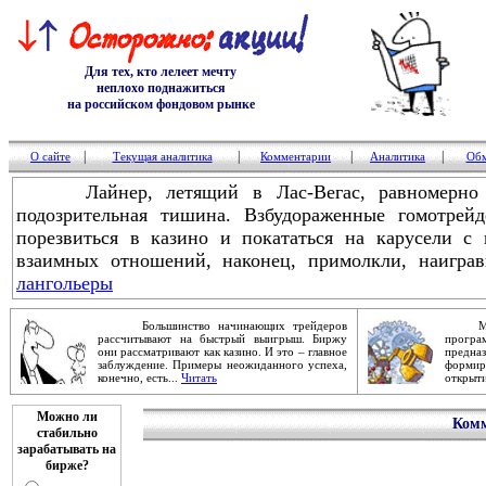
Для тех, кто лелеет мечту
неплохо поднажиться
на российском фондовом рынке
|
|
|
|
О сайте
Текущая аналитика
Комментарии
Аналитика
Обм
Лайнер, летящий в Лас-Вегас, равномерно г
подозрительная тишина. Взбудораженные гомотре
порезвиться в казино и покататься на карусели с
взаимных отношений, наконец, примолкли, наигра
лангольеры
Большинство начинающих трейдеров
Механ
рассчитывают на быстрый выигрыш. Биржу
прог
они рассматривают как казино. И это – главное
предна
заблуждение. Примеры неожиданного успеха,
форми
конечно, есть...
Читать
открыти
Можно ли
Комм
стабильно
зарабатывать на
бирже?