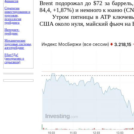
финансов
Brent подорожал до $72 за баррел
Стратегии
84,4, +1,87%) и немного к юаню (CN
инвестирования и
торговли,
Утром пятницы в АТР ключевые б
психология
США около нуля, майский фьюч на Br
трейдинга
Интернет-
трейдинг
Механические
торговые системы,
алготрейдинг
Ебит?Да!
(несерьезно о
серьезном)