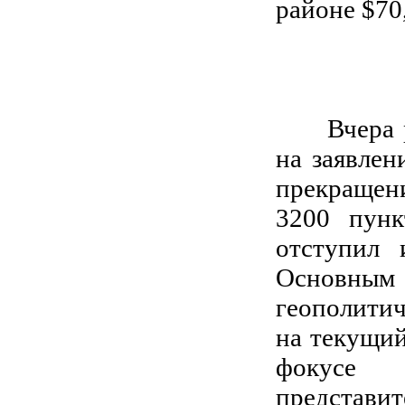
районе $70,
Вчера рос
на заявлен
прекращени
3200 пунк
отступил 
Основны
геополитич
на текущий
фокусе
представ