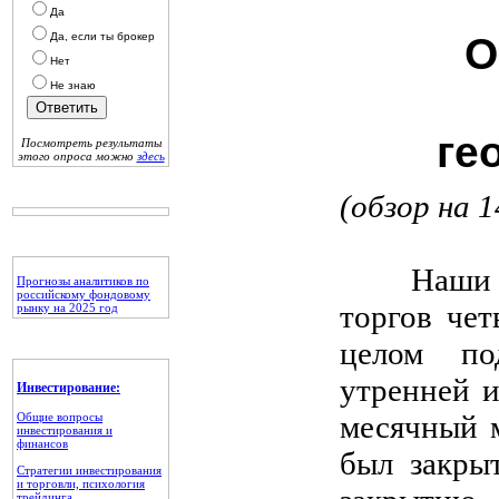
Да
Да, если ты брокер
О
Нет
Не знаю
ге
Посмотреть результаты
этого опроса можно
здесь
(обзор на 1
Наши пре
Прогнозы аналитиков по
российскому фондовому
торгов че
рынку на 2025 год
целом по
утренней и
Инвестирование:
месячный 
Общие вопросы
инвестирования и
финансов
был закры
Стратегии инвестирования
и торговли, психология
трейдинга