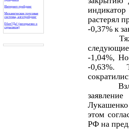
закрытию 
Интернет-трейдинг
индикатор
Механические торговые
растерял п
системы, алготрейдинг
Ебит?Да! (несерьезно о
-0,37% к з
серьезном)
Тяжелове
следующие
-1,04%, Но
-0,63%. 
сократилис
Взлет в 
заявлени
Лукашенко
этом согла
РФ на пред