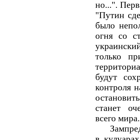
но...". Пе
"Путин сд
было непо
огня со с
украински
только п
территори
будут сох
контроля н
остановить
станет оч
всего мира.
Зампред Ц
в кулуара