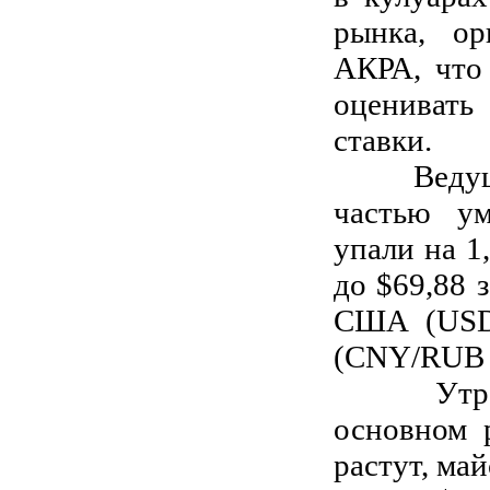
рынка, ор
АКРА, что 
оцениват
ставки.
Ведущие 
частью у
упали на 1
до $69,88 
США (USD/
(CNY/RUB 1
Утром п
основном 
растут, ма