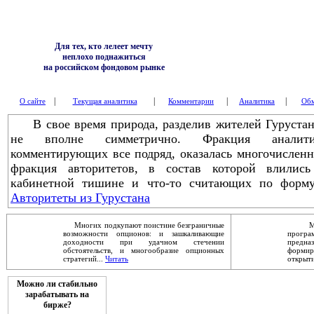
Для тех, кто лелеет мечту
неплохо поднажиться
на российском фондовом рынке
|
|
|
|
О сайте
Текущая аналитика
Комментарии
Аналитика
Обм
В свое время природа, разделив жителей Гурустана
не вполне симметрично. Фракция аналитик
комментирующих все подряд, оказалась многочисленн
фракция авторитетов, в состав которой влились
кабинетной тишине и что-то считающих по форму
Авторитеты из Гурустана
Многих подкупают поистине безграничные
Механ
возможности опционов: и зашкаливающие
прог
доходности при удачном стечении
предна
обстоятельств, и многообразие опционных
форми
стратегий...
Читать
открыти
Можно ли стабильно
зарабатывать на
бирже?