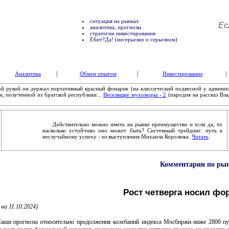
ситуация на рынках
Ес
аналитика, прогнозы
стратегии инвестирования
Ебит?Да! (несерьезно о серьезном)
|
|
|
Аналитика
Обмен опытом
Инвестирование
рукой он держал портативный красный фонарик (на классический подвесной у админи
и, полученной из братской республики...
Веселящие мухоморы - 2
(пародия на рассказ Вл
Действительно можно иметь на рынке преимущество и если да, то
насколько устойчиво оно может быть? Системный трейдинг: путь к
неслучайному успеху - из выступления Михаила Королюка.
Читать
Комментарии по рынк
Рост четверга носил фо
 на 11.10.2024)
прогнозы относительно продолжения колебаний индекса Мосбиржи ниже 2800 пункто