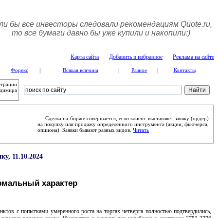
ли бы все инвесторы следовали рекомендациям Quote.ru,
то все бумаги давно бы уже купили и накопили:)
Карта сайта
Добавить в избранное
Реклама на сайте
|
|
|
Форекс
Всякая всячина
Разное
Контакты
страции
адимира
Сделка на бирже совершается, если клиент выставляет заявку (ордер)
на покупку или продажу определенного инструмента (акции, фьючерса,
опциона). Заявки бывают разных видов.
Читать
у, 11.10.2024
рмальный характер
в с попытками умеренного роста на торгах четверга полностью подтвердились,