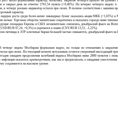
 рост носил формальный характер, поскольку закрытие четверга прошло на уровнях з
в и закрыл день на отметке 2761,54 пункта (+0,46%). На вечерке четверга индекс 
м, в четверг реально индикатор остался при своих. В полном соответствии с нашими
срочный характер.
рах роста среди более-менее ликвидных бумаг оказались акции МКБ (+1,65%) и Магн
не ночью. Торговые обороты значительно сократились и оказались гораздо ниже типовых
ие площадки Европы и США незначительно снизились, декабрьский фьюч на Brent под
USD/RUB 97,24, +0,3%) и укрепился к юаню (CNY/RUB 13,51, -1,22%).
пятницы в АТР ключевые биржи большей частью снижаются, декабрьский фьюч на Bren
верг индекс Мосбиржи формально вырос, но только по отношению к закрытию осн
чески при своих. На текущиий момент актуальным остается умеренный нисходящий трен
ня ожидаем продолжения колебаний индекса Мосбиржи ниже 2800 пунктов с попытк
 инфляции оказалось краткосрочным, как мы и предполагали, а ожидания ужесточения 
му сохраняются на высоком уровне.