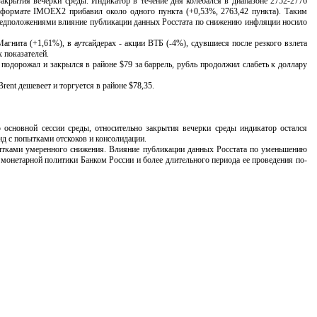
акрытия вечерки среды. Индикатор в течение дня колебался в диапазоне 2752-2776
в формате IMOEX2 прибавил около одного пункта (+0,53%, 2763,42 пункта). Таким
 предположениями влияние публикации данных Росстата по снижению инфляции носило
ита (+1,61%), в аутсайдерах - акции ВТБ (-4%), сдувшиеся после резкого взлета
 показателей.
орожал и закрылся в районе $79 за баррель, рубль продолжил слабеть к доллару
t дешевеет и торгуется в районе $78,35.
овной сессии среды, относительно закрытия вечерки среды индикатор остался
д с попытками отскоков и консолидации.
ами умеренного снижения. Влияние публикации данных Росстата по уменьшению
монетарной политики Банком России и более длительного периода ее проведения по-