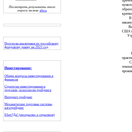
причем
пункто
Посмотреть результаты этого
образо
опроса можно
здесь
кратко
В лиде
накану
Ведущ
США (
Утром 
Прогнозы аналитиков по российскому
фондовому рынку на 2025 год
В чет
практи
Сегод
темпов
Инвестирование:
прежне
Общие вопросы инвестирования и
финансов
Стратегии инвестирования и
торговли, психология трейдинга
Интернет-трейдинг
Механические торговые системы,
алготрейдинг
Ебит?Да! (несерьезно о серьезном)