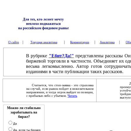
Для тех, кто лелеет мечту
неплохо поднажиться
на российском фондовом рынке
|
|
|
|
О сайте
Текущая аналитика
Комментарии
Аналитика
Обм
В рубрике
"Ебит?Да!"
представлены рассказы Ои
биржевой торговли в частности. Объединяет их од
весьма легкомысленно. Автор готов сотруднича
изданиями в части публикации таких рассказов.
Дейст
Считается, что стоп-заявка - это страховка
преим
на случай, если рынок пойдет в нежелательном
устой
направлении, и тогда игрок выйдет из позиции,
трейди
с прибылью либо с убытком.
Читать
выступ
Можно ли стабильно
зарабатывать на
бирже?
Да
Да, если ты брокер