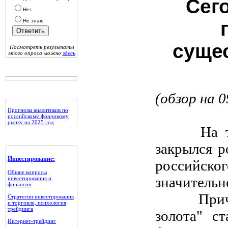
Сег
Нет
Не знаю
суще
Посмотреть результаты
этого опроса можно
здесь
(обзор на 0
Прогнозы аналитиков по
российскому фондовому
рынку на 2025 год
На торга
закрылся р
Инвестирование:
российск
Общие вопросы
значительн
инвестирования и
финансов
Причиной
Стратегии инвестирования
и торговли, психология
трейдинга
золота" с
Интернет-трейдинг