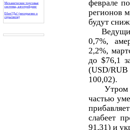
феврале по
Механические торговые
системы, алготрейдинг
регионов м
Ебит?Да! (несерьезно о
серьезном)
будут сниж
Ведущие е
0,7%, аме
2,2%, март
до $76,1 
(USD/RUB +
100,02).
Утром вт
частью уме
прибавляет
слабеет п
91,31) и у