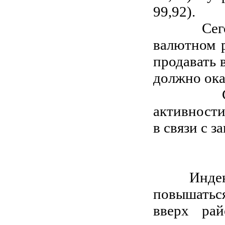
99,92).
Сегодня 
валютном р
продавать 
должно ока
Сегодня
активности
в связи с 
Индекс М
повышатьс
вверх ра