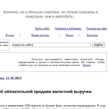
Конечно, не в деньгах счастье, но лучше плакать в
лимузине, чем в автобусе...
Карта сайта
Добавить в избранное
Реклама на сайте
|
|
|
Форекс
Всякая всячина
Разное
Контакты
овольно
ки лицо
Зачастую проснувшихся инвесторов встречают обзоры,
выдержанные в целом в оптимистическом ключе. Но главное, чтобы
улыбка гуру не оказалась на деле зловещим оскалом...
Читать
у, 12.10.2023
об обязательной продаже валютной выручки
а в направлении 3200 пунктов на бычьем фоне, полностью подтвердились. В ходе