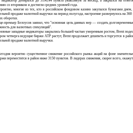
 индикатор добирался до 3196,44 пункта (максимум за месяц), а закрылся на отмет
нию со вторником и достигли средних уровней года.
тно, многие из тех, кто в российском фондовом казино закупался бумагами днем, у
ельной продаже валютной выручки на период полугода, настроение развернулось на 36
х оборотах.
ремьер Белоусов заявил, что "основная цель данных мер — создать долговременные 
ность для валютных спекуляций".
ные западные индикаторы закрылись большей частью умеренным ростом, Brent подеше
четверга ведущие биржи АТР растут, Brent продолжает дешеветь и торгуется в районе
ельной продаже валютной выручки.
ня вероятно существенное снижение российского рынка акций на фоне значительно
жи переместится в район ниже 3150 пунктов. В лидерах снижения, скорее всего, окажут