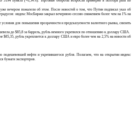
ке 3194 пункта (+0,54%). Торговые обороты возросли примерно в полтора раза по
же вечером пожалели об этом. После новостей о том, что Путин подписал указ об
0 градусов: индекс МосБиржи закрыл вечернюю сессию снижением более чем на 1% на
условия для повышения прозрачности и предсказуемости валютного рынка, снизить
вела до $85,8 за баррель, рубль немного укрепился по отношению к доллару США.
 $85,35, рубль укрепляется к доллару США и евро более чем на 2,5% на новости об
 подешевевшей нефти и укрепившегося рубля. Полагаем, что на открытии индекс
ся бумаги экспортеров.