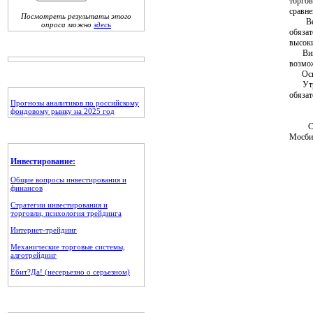
торгов
сравне
Посмотреть результаты этого
Вероя
опроса можно
здесь
обязат
высоки
Вице-п
возмож
Основ
Утром 
обязат
Прогнозы аналитиков по российскому
фондовому рынку на 2025 год
Сегод
Мосбир
Инвестирование:
Общие вопросы инвестирования и
финансов
Стратегии инвестирования и
торговли, психология трейдинга
Интернет-трейдинг
Механические торговые системы,
алготрейдинг
Ебит?Да! (несерьезно о серьезном)