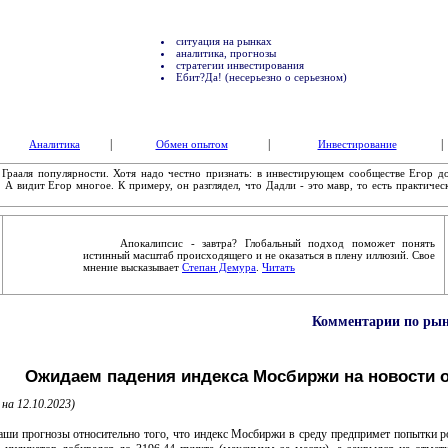
ситуация на рынках
аналитика, прогнозы
стратегии инвестирования
Ебит?Да! (несерьезно о серьезном)
|
|
|
Аналитика
Обмен опытом
Инвестирование
а Грааля популярности. Хотя надо честно признать: в инвестирующем сообществе Егор д
 А видит Егор многое. К примеру, он разглядел, что Дадли - это мавр, то есть практичес
Апокалипсис - завтра? Глобальный подход поможет понять
истинный масштаб происходящего и не оказаться в плену иллюзий. Свое
мнение высказывает
Степан Демура
.
Читать
Комментарии по рынк
Ожидаем падения индекса Мосбиржи на новости 
 на 12.10.2023)
прогнозы относительно того, что индекс Мосбиржи в среду предпримет попытки рост