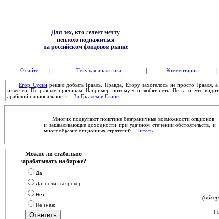
Для тех, кто лелеет мечту
неплохо поднажиться
на российском фондовом рынке
|
|
|
О сайте
Текущая аналитика
Комментарии
Егор Сусин
решил добыть Грааль. Правда, Егору захотелось не просто Грааля, 
известен. По разным причинам. Например, потому что любит петь. Петь то, что видит.
арабской национальности...
За Граалем в Египет
.
Многих подкупают поистине безграничные возможности опционов:
и зашкаливающие доходности при удачном стечении обстоятельств, и
многообразие опционных стратегий...
Читать
Можно ли стабильно
зарабатывать на бирже?
Да
Да, если ты брокер
Нет
(обзор
Не знаю
Наши 