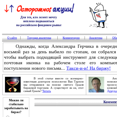
Для тех, кто лелеет мечту
неплохо поднажиться
на российском фондовом рынке
|
|
|
|
О сайте
Текущая аналитика
Комментарии
Аналитика
Обм
Однажды, когда Александра Герчика в очередной
восьмой раз за день выбило по стопам, он собрался
чтобы выбрать подходящий инструмент для следующе
почтовая иконка на рабочем столе его компьют
поступлении нового письма...
Такси-и-и! На биржу!
В этой статье вместе со всемирно-
Апокал
известным доктором психологии Ван Тарпом
помож
мы отправимся на поиски святого Грааля
проис
биржевой торговли. А существует ли он, этот
иллюзи
самый Грааль?
Читать
Демура
Можно ли
Коммент
стабильно
зарабатывать на
бирже?