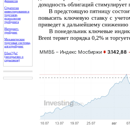
финансов
доходность облигаций стимулирует п
Стратегии
В предстоящую пятницу состоится
инвестирования и
торговли,
повысить ключевую ставку с учето
психология
трейдинга
приведет к дальнейшему снижению 
Интернет-
В понедельник ключевые индика
трейдинг
Brent теряет порядка 0,2% и торгуетс
Механические
торговые системы,
алготрейдинг
Ебит?Да!
(несерьезно о
серьезном)