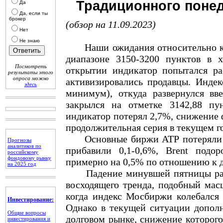
Традиционного понед
Да
Да, если ты
брокер
(обзор на 11.09.2023)
Нет
Не знаю
Наши ожидания относительно ко
диапазоне 3150-3200 пунктов в х
Посмотреть
открытии индикатор попытался ра
результаты этого
опроса можно
активизировались продавцы. Индек
здесь
минимум), откуда развернулся вв
закрылся на отметке 3142,88 п
индикатор потерял 2,7%, снижение ф
продолжительная серия в текущем го
Основные биржи АТР потеряли в
Прогнозы
аналитиков по
прибавили 0,1-0,6%, Brent подор
российскому
фондовому рынку
примерно на 0,5% по отношению к 
на 2025 год
Падение минувшей пятницы расце
восходящего тренда, подобный мас
когда индекс Мосбиржи колебался 
Инвестирование:
Однако в текущей ситуации допол
Общие вопросы
долговом рынке, снижение которого
инвестирования и