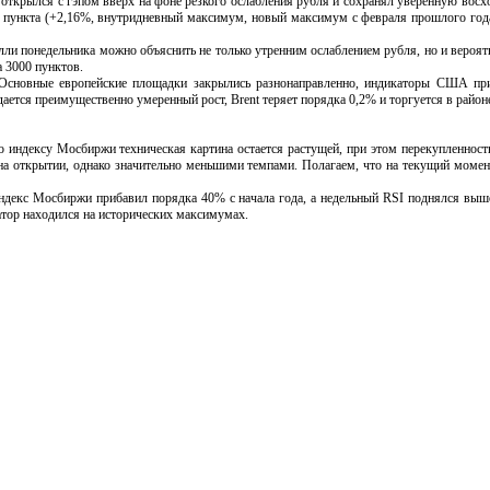
открылся с гэпом вверх на фоне резкого ослабления рубля и сохранял уверенную вос
 пункта (+2,16%, внутридневный максимум, новый максимум с февраля прошлого года
 понедельника можно объяснить не только утренним ослаблением рубля, но и вероя
 3000 пунктов.
ные европейские площадки закрылись разнонаправленно, индикаторы США прибав
ается преимущественно умеренный рост, Brent теряет порядка 0,2% и торгуется в районе
дексу Мосбиржи техническая картина остается растущей, при этом перекупленность 
на открытии, однако значительно меньшими темпами. Полагаем, что на текущий моме
с Мосбиржи прибавил порядка 40% с начала года, а недельный RSI поднялся выше 75
тор находился на исторических максимумах.