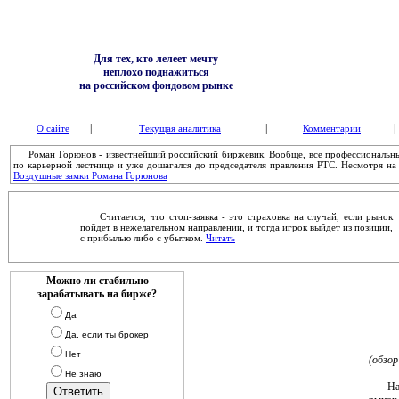
Для тех, кто лелеет мечту
неплохо поднажиться
на российском фондовом рынке
|
|
|
О сайте
Текущая аналитика
Комментарии
Роман Горюнов - известнейший российский биржевик. Вообще, все профессиональные
по карьерной лестнице и уже дошагался до председателя правления РТС. Несмотря на 
Воздушные замки Романа Горюнова
Считается, что стоп-заявка - это страховка на случай, если рынок
пойдет в нежелательном направлении, и тогда игрок выйдет из позиции,
с прибылью либо с убытком.
Читать
Можно ли стабильно
зарабатывать на бирже?
Да
Да, если ты брокер
Нет
(обзор
Не знаю
Наши 