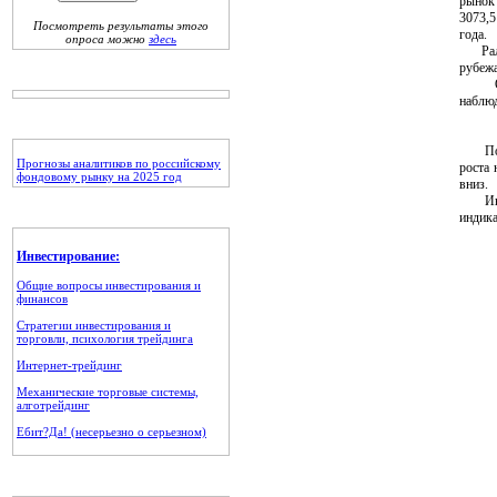
рынок 
3073,5
Посмотреть результаты этого
года.
опроса можно
здесь
Ралли
рубежа
Основ
наблюд
По ин
Прогнозы аналитиков по российскому
роста 
фондовому рынку на 2025 год
вниз.
Индек
индика
Инвестирование:
Общие вопросы инвестирования и
финансов
Стратегии инвестирования и
торговли, психология трейдинга
Интернет-трейдинг
Механические торговые системы,
алготрейдинг
Ебит?Да! (несерьезно о серьезном)