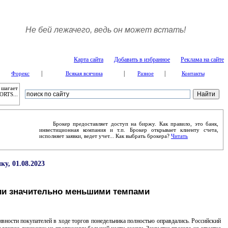
Не бей лежачего, ведь он может встать!
Карта сайта
Добавить в избранное
Реклама на сайте
|
|
|
Форекс
Всякая всячина
Разное
Контакты
 шагает
ORTS...
Брокер предоставляет доступ на биржу. Как правило, это банк,
инвестиционная компания и т.п. Брокер открывает клиенту счета,
исполняет заявки, ведет учет... Как выбрать брокера?
Читать
у, 01.08.2023
ии значительно меньшими темпами
сти покупателей в ходе торгов понедельника полностью оправдались. Российский