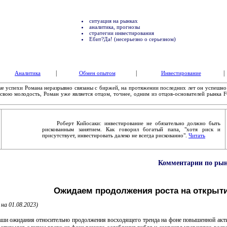
ситуация на рынках
аналитика, прогнозы
стратегии инвестирования
Ебит?Да! (несерьезно о серьезном)
|
|
|
Аналитика
Обмен опытом
Инвестирование
 успехи Романа неразрывно связаны с биржей, на протяжении последних лет он успешно
свою молодость, Роман уже является отцом, точнее, одним из отцов-основателей рынка F
Роберт Кийосаки: инвестирование не обязательно должно быть
рискованным занятием. Как говорил богатый папа, "хотя риск и
присутствует, инвестировать далеко не всегда рискованно".
Читать
Комментарии по рынк
Ожидаем продолжения роста на открыт
 на 01.08.2023)
ожидания относительно продолжения восходящего тренда на фоне повышенной активно