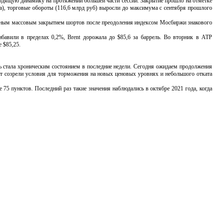
ходящую динамику на протяжении большей части сессии. Закрытие прошло на отметке
), торговые обороты (116,6 млрд руб) выросли до максимума с сентября прошлого
тным массовым закрытием шортов после преодоления индексом Мосбиржи знакового
или в пределах 0,2%, Brent дорожала до $85,6 за баррель. Во вторник в АТР
 $85,25.
стала хроническим состоянием в последние недели. Сегодня ожидаем продолжения
нт созрели условия для торможения на новых ценовых уровнях и небольшого отката
 пунктов. Последний раз такие значения наблюдались в октябре 2021 года, когда