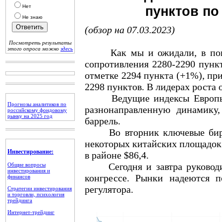
Нет
пунктов по
Не знаю
(обзор на 07.03.2023)
Посмотреть результаты
этого опроса можно
здесь
Как мы и ожидали, в понед
сопротивления 2280-2290 пункт
отметке 2294 пункта (+1%), при
2298 пунктов. В лидерах роста 
Ведущие индексы Европы 
Прогнозы аналитиков по
разнонаправленную динамику
российскому фондовому
рынку на 2025 год
баррель.
Во вторник ключевые биржи
некоторых китайских площадок.
Инвестирование:
в районе $86,4.
Сегодня и завтра руководит
Общие вопросы
инвестирования и
конгрессе. Рынки надеются 
финансов
регулятора.
Стратегии инвестирования
и торговли, психология
трейдинга
Интернет-трейдинг