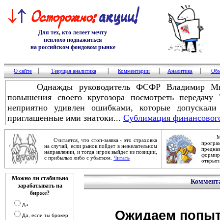
Для тех, кто лелеет мечту
неплохо поднажиться
на российском фондовом рынке
|
|
|
|
О сайте
Текущая аналитика
Комментарии
Аналитика
Обм
Однажды руководитель ФСФР Владимир Мило
повышения своего кругозора посмотреть передач
неприятно удивлен ошибками, которые допускали
приглашенные ими знатоки...
Сублимация финансового
Механ
Считается, что стоп-заявка - это страховка
прог
на случай, если рынок пойдет в нежелательном
предна
направлении, и тогда игрок выйдет из позиции,
форми
с прибылью либо с убытком.
Читать
открыти
Можно ли стабильно
Коммента
зарабатывать на
бирже?
Да
Ожидаем попыто
Да, если ты брокер