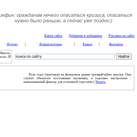
инфин: гражданам нечего опасаться кризиса, опасаться
нужно было раньше, а сейчас уже поздно:)
Карта сайта
Добавить в избранное
Реклама на сайте
|
|
|
Форекс
Всякая всячина
Разное
Контакты
 Винчи,
нсов. И
Роль гуру (знатоков) на фондовом рынке чрезвыйчайно высока. Они
служат объектом постоянных насмешек, а хорошее настроение -
намаловажный фактор для успешной торговли:)
Читать