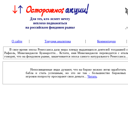
Для тех, кто лелеет мечту
неплохо поднажиться
на российском фондовом рынке
|
|
|
О сайте
Текущая аналитика
Комментарии
В свое время эпоха Ренессанса дала мира плеяду выдающихся деятелей тогдашней сов
Рафаэль, Микеланджело Буанаротти... Кстати, имя Микеланджело переводится с ита
говорят, что на фондовом рынке, заканчивается эпоха самого натурального Ренессанса..
Непосвященные люди думают, что на бирже можно легко заработать
бабла и стать успешным, но это не так - большинство биржевых
игроков попросту просирают свои деньги...
Читать
.