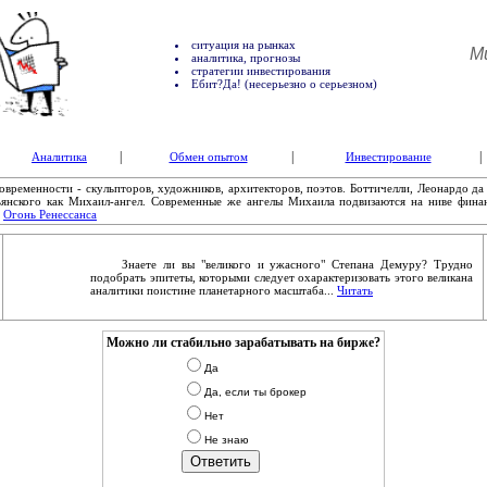
ситуация на рынках
М
аналитика, прогнозы
стратегии инвестирования
Ебит?Да! (несерьезно о серьезном)
|
|
|
Аналитика
Обмен опытом
Инвестирование
ременности - скульпторов, художников, архитекторов, поэтов. Боттичелли, Леонардо да
льянского как Михаил-ангел. Современные же ангелы Михаила подвизаются на ниве фина
.
Огонь Ренессанса
Знаете ли вы "великого и ужасного" Степана Демуру? Трудно
подобрать эпитеты, которыми следует охарактеризовать этого великана
аналитики поистине планетарного масштаба...
Читать
Можно ли стабильно зарабатывать на бирже?
Да
Да, если ты брокер
Нет
Не знаю