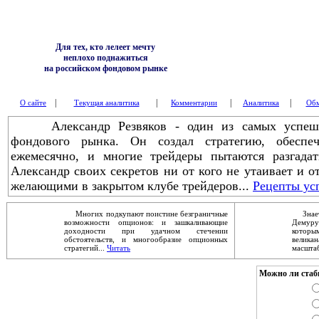
Для тех, кто лелеет мечту
неплохо поднажиться
на российском фондовом рынке
|
|
|
|
О сайте
Текущая аналитика
Комментарии
Аналитика
Обм
Александр Резвяков - один из самых успешны
фондового рынка. Он создал стратегию, обесп
ежемесячно, и многие трейдеры пытаются разгадат
Александр своих секретов ни от кого не утаивает и о
желающими в закрытом клубе трейдеров...
Рецепты ус
Многих подкупают поистине безграничные
Знаете
возможности опционов: и зашкаливающие
Демур
доходности при удачном стечении
которы
обстоятельств, и многообразие опционных
велика
стратегий...
Читать
масштаб
Можно ли стаб