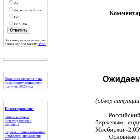
Да
Да, если ты брокер
Комментар
Нет
Не знаю
Посмотреть результаты
этого опроса можно
здесь
Ожидаем
Прогнозы аналитиков по
российскому фондовому
рынку на 2025 год
(обзор ситуации 
Инвестирование:
Российский ры
Общие вопросы
инвестирования и
биржевым инди
финансов
Мосбиржи -2,05%
Стратегии инвестирования
Основные площ
и торговли, психология
трейдинга