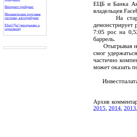
ЕЦБ и Банка Ан
Интернет-трейдинг
владельцев Face
Механические торговые
На старте ут
системы, алготрейдинг
демонстрирует 
Ебит?Да! (несерьезно о
серьезном)
7:05 рос на 0,5
баррель.
Отыгрывая нов
смог удержатьс
частично компе
может оказать п
Инвестпалата 
Архив комментар
2015
,
2014
,
2013