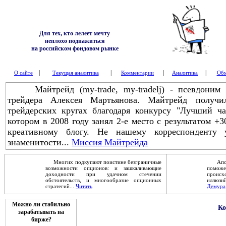
Для тех, кто лелеет мечту
неплохо поднажиться
на российском фондовом рынке
|
|
|
|
О сайте
Текущая аналитика
Комментарии
Аналитика
Обм
Майтрейд (my-trade, my-tradelj) - псевдоним з
трейдера Алексея Мартьянова. Майтрейд получ
трейдерских кругах благодаря конкурсу "Лучший ч
котором в 2008 году занял 2-е место с результатом +
креативному блогу. Не нашему корреспонденту 
знаменитости...
Миссия Майтрейда
Многих подкупают поистине безграничные
Апокал
возможности опционов: и зашкаливающие
помож
доходности при удачном стечении
проис
обстоятельств, и многообразие опционных
иллюзи
стратегий...
Читать
Демура
Можно ли стабильно
Ко
зарабатывать на
бирже?