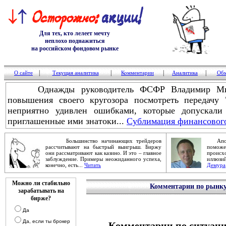
Для тех, кто лелеет мечту
неплохо поднажиться
на российском фондовом рынке
|
|
|
|
О сайте
Текущая аналитика
Комментарии
Аналитика
Обм
Однажды руководитель ФСФР Владимир Мило
повышения своего кругозора посмотреть передач
неприятно удивлен ошибками, которые допускали
приглашенные ими знатоки...
Сублимация финансового
Большинство начинающих трейдеров
Апокал
рассчитывают на быстрый выигрыш. Биржу
помож
они рассматривают как казино. И это – главное
проис
заблуждение. Примеры неожиданного успеха,
иллюзи
конечно, есть...
Читать
Демура
Можно ли стабильно
Комментарии по рынку 
зарабатывать на
бирже?
Да
Да, если ты брокер
Комментарии по ситуаци