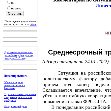
Нет
Инвес
Не знаю
Посмотреть результаты
этого опроса можно
здесь
Среднесрочный тр
Прогнозы аналитиков по
российскому фондовому
рынку на 2025 год
(обзор ситуации на 24.01.2022)
Ситуация на российском р
Инвестирование:
политическому фактору доба
Общие вопросы
причем под конец недели
инвестирования и
финансов
Складывается впечатление, 
Стратегии инвестирования
уйти в масштабную коррекцию,
и торговли, психология
трейдинга
повышения ставки ФРС США.
В понедельник российский р
Интернет-трейдинг