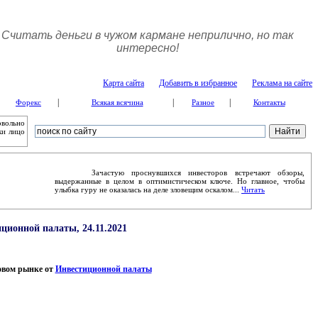
Считать деньги в чужом кармане неприлично, но так
интересно!
Карта сайта
Добавить в избранное
Реклама на сайте
|
|
|
Форекс
Всякая всячина
Разное
Контакты
овольно
ки лицо
Зачастую проснувшихся инвесторов встречают обзоры,
выдержанные в целом в оптимистическом ключе. Но главное, чтобы
улыбка гуру не оказалась на деле зловещим оскалом...
Читать
ционной палаты, 24.11.2021
овом рынке от
Инвестиционной палаты