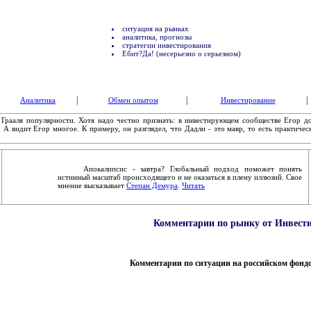
ситуация на рынках
аналитика, прогнозы
стратегии инвестирования
Ебит?Да! (несерьезно о серьезном)
|
|
|
Аналитика
Обмен опытом
Инвестирование
а Грааля популярности. Хотя надо честно признать: в инвестирующем сообществе Егор д
 А видит Егор многое. К примеру, он разглядел, что Дадли - это мавр, то есть практичес
Апокалипсис - завтра? Глобальный подход поможет понять
истинный масштаб происходящего и не оказаться в плену иллюзий. Свое
мнение высказывает
Степан Демура
.
Читать
Комментарии по рынку от Инвести
Комментарии по ситуации на российском фонд