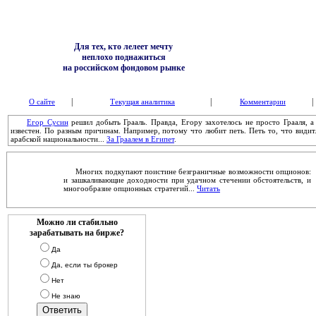
Для тех, кто лелеет мечту
неплохо поднажиться
на российском фондовом рынке
|
|
|
О сайте
Текущая аналитика
Комментарии
Егор Сусин
решил добыть Грааль. Правда, Егору захотелось не просто Грааля, 
известен. По разным причинам. Например, потому что любит петь. Петь то, что видит.
арабской национальности...
За Граалем в Египет
.
Многих подкупают поистине безграничные возможности опционов:
и зашкаливающие доходности при удачном стечении обстоятельств, и
многообразие опционных стратегий...
Читать
Можно ли стабильно
зарабатывать на бирже?
Да
Да, если ты брокер
Нет
Не знаю