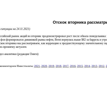
Отскок вторника рассматр
 ситуации на 24.11.2021)
ский рынок акций во вторник продемонстрировал рост после обвала понедельника: и
фон формировался динамикой рынка нефти, Brent вернулась выше $82 за баррель и утром
к вторника мы рассматриваем, как коррекцию к предшествующему значительному паде
по-прежнему актуален.
 аналитики (редакция Оинги)
комментариев Инвестпалаты:
2021
,
2020
,
2019
,
2018
,
2017
,
2016
,
2015
,
2014
,
2013
,
2012
,