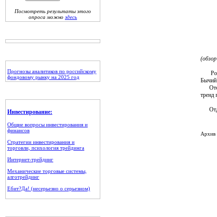
Посмотреть результаты этого
опроса можно
здесь
(обзор
Прогнозы аналитиков по российскому
Россий
фондовому рынку на 2025 год
Бычий 
Отско
тренд 
Отдел
Инвестирование:
Общие вопросы инвестирования и
финансов
Архив 
Стратегии инвестирования и
торговли, психология трейдинга
Интернет-трейдинг
Механические торговые системы,
алготрейдинг
Ебит?Да! (несерьезно о серьезном)