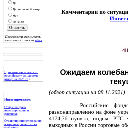
Да
Да, если ты брокер
Комментарии по ситуаци
Нет
Инвес
Не знаю
Посмотреть результаты
этого опроса можно
здесь
Ожидаем колебан
Прогнозы аналитиков по
российскому фондовому
теку
рынку на 2025 год
(обзор ситуации на 08.11.2021)
Инвестирование:
Российские фондовые и
Общие вопросы
инвестирования и
разнонаправленно на фоне укр
финансов
4174,76 пункта, индекс РТС 
Стратегии инвестирования
выходных в России торговые о
и торговли, психология
трейдинга