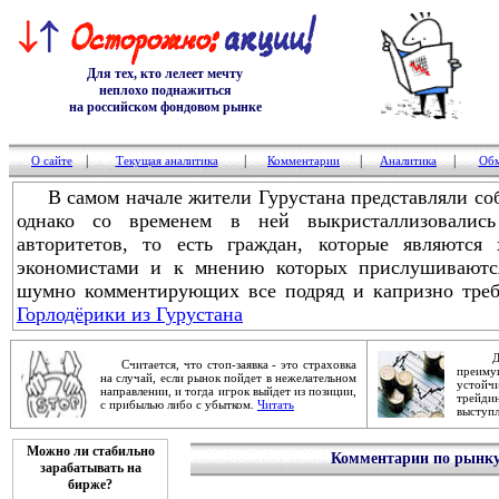
Для тех, кто лелеет мечту
неплохо поднажиться
на российском фондовом рынке
|
|
|
|
О сайте
Текущая аналитика
Комментарии
Аналитика
Обм
В самом начале жители Гурустана представляли соб
однако со временем в ней выкристаллизовалис
авторитетов, то есть граждан, которые являются 
экономистами и к мнению которых прислушиваются
шумно комментирующих все подряд и капризно треб
Горлодёрики из Гурустана
Дейст
Считается, что стоп-заявка - это страховка
преим
на случай, если рынок пойдет в нежелательном
устой
направлении, и тогда игрок выйдет из позиции,
трейди
с прибылью либо с убытком.
Читать
выступ
Можно ли стабильно
Комментарии по рынку 
зарабатывать на
бирже?