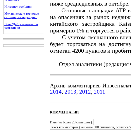
ниже среднедневных в октябре.
Интернет-трейдинг
Основные площадки АТР в п
Механические торговые
на опасениях за рынок недвиж
системы, алготрейдинг
китайского застройщика Kais
Ебит?Да! (несерьезно о
серьезном)
примерно 1% и торгуется в райо
С учетом смешанного внешне
будет торговаться на достиг
отметки 4200 пунктов и пробить
Отдел аналитики (редакция 
Архив комментариев Инвестпала
2014
,
2013
,
2012
,
2011
КОММЕНТАРИИ
Имя (не более 20 символов):
Текст комментария (не более 500 символов, осталось
5