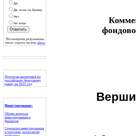
Да
Да, если ты брокер
Нет
Коммен
Не знаю
фондово
Посмотреть результаты
этого опроса можно
здесь
Прогнозы аналитиков по
российскому фондовому
рынку на 2025 год
Верши
Инвестирование:
Общие вопросы
инвестирования и
финансов
Стратегии инвестирования
и торговли, психология
трейдинга