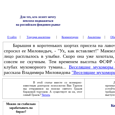
Для тех, кто лелеет мечту
неплохо поднажиться
на российском фондовом рынке
|
|
|
|
О сайте
Текущая аналитика
Комментарии
Аналитика
Обм
Барышня в коротеньких шортах присела на лавочку
спросил ее Миловидыч, - "Ух, как вставляет!" Мамзел
лицо расплылось в улыбке. Скоро она уже хохотала
совсем не скучным. Тем временем высотка ФСФР 
клубах мухоморного тумана...
Веселящие мухоморы 
рассказа Владимира Миловидова
"Веселящие мухомор
В этой статье вместе со всемирно-
Дейст
известным доктором психологии Ван Тарпом
преим
мы отправимся на поиски святого Грааля
устой
биржевой торговли. А существует ли он, этот
трейди
самый Грааль?
Читать
выступ
Можно ли стабильно
Ко
зарабатывать на
бирже?