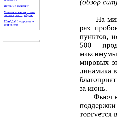
(обзор сит
Интернет-трейдинг
Механические торговые
системы, алготрейдинг
На минув
Ебит?Да! (несерьезно о
серьезном)
раз пробо
пунктов, н
500 прод
максимумы
мировых э
динамика в
благоприя
за июнь.
Фьюч на S
поддержки
торгуется 