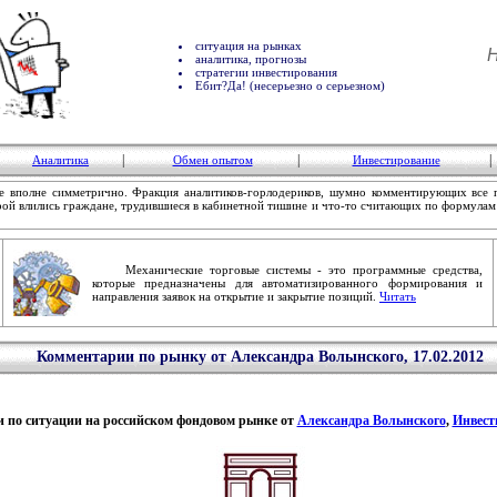
ситуация на рынках
Н
аналитика, прогнозы
стратегии инвестирования
Ебит?Да! (несерьезно о серьезном)
|
|
|
Аналитика
Обмен опытом
Инвестирование
 вполне симметрично. Фракция аналитиков-горлодериков, шумно комментирующих все 
торой влились граждане, трудившиеся в кабинетной тишине и что-то считающих по формула
Механические торговые системы - это программные средства,
которые предназначены для автоматизированного формирования и
направления заявок на открытие и закрытие позиций.
Читать
Комментарии по рынку от Александра Волынского, 17.02.2012
 по ситуации на российском фондовом рынке от
Александра Волынского
,
Инвест