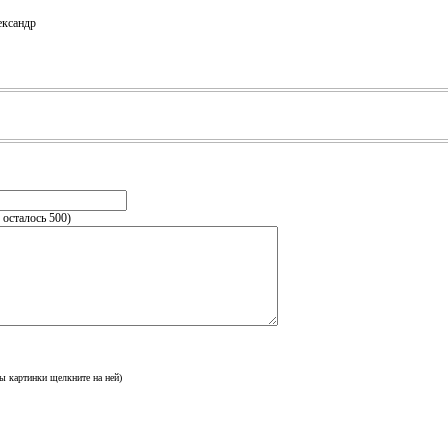
ксандр
, осталось
500
)
ы картинки щелкните на ней)