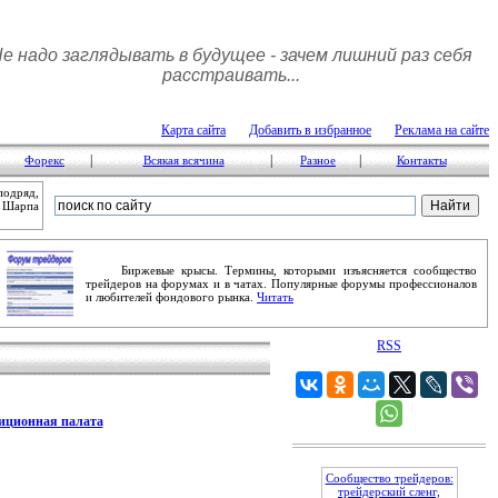
е надо заглядывать в будущее - зачем лишний раз себя
расстpаивать...
Карта сайта
Добавить в избранное
Реклама на сайте
|
|
|
Форекс
Всякая всячина
Разное
Контакты
подряд,
м Шарпа
Биржевые крысы. Термины, которыми изъясняется сообщество
трейдеров на форумах и в чатах. Популярные форумы профессионалов
и любителей фондового рынка.
Читать
RSS
иционная палата
Сообщество трейдеров:
трейдерский сленг,