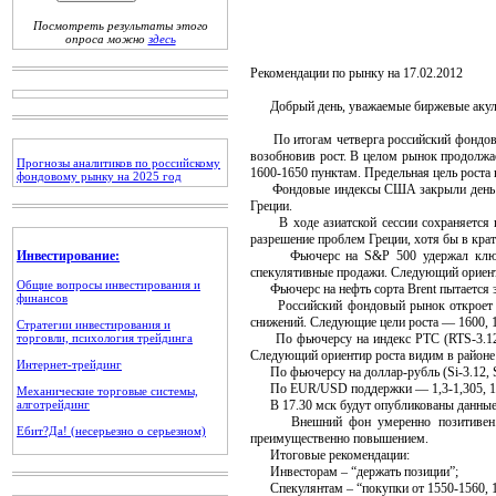
Посмотреть результаты этого
опроса можно
здесь
Рекомендации по рынку на 17.02.2012
Добрый день, уважаемые биржевые акулы
По итогам четверга российский фондовый
возобновив рост. В целом рынок продолжа
Прогнозы аналитиков по российскому
1600-1650 пунктам. Предельная цель рост
фондовому рынку на 2025 год
Фондовые индексы США закрыли день в пл
Греции.
В ходе азиатской сессии сохраняется п
разрешение проблем Греции, хотя бы в крат
Инвестирование:
Фьючерс на S&P 500 удержал ключевую
спекулятивные продажи. Следующий ориент
Общие вопросы инвестирования и
Фьючерс на нефть сорта Brent пытается за
финансов
Российский фондовый рынок откроет торг
снижений. Следующие цели роста — 1600, 
Стратегии инвестирования и
торговли, психология трейдинга
По фьючерсу на индекс РТС (RTS-3.12, R
Следующий ориентир роста видим в районе 
Интернет-трейдинг
По фьючерсу на доллар-рубль (Si-3.12, Si
По EUR/USD поддержки — 1,3-1,305, 1,28
Механические торговые системы,
алготрейдинг
В 17.30 мск будут опубликованы данные п
Внешний фон умеренно позитивен. Аме
Ебит?Да! (несерьезно о серьезном)
преимущественно повышением.
Итоговые рекомендации:
Инвесторам – “держать позиции”;
Спекулянтам – “покупки от 1550-1560, 15