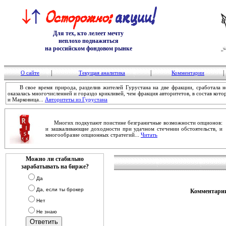
Для тех, кто лелеет мечту
неплохо поднажиться
на российском фондовом рынке
|
|
|
О сайте
Текущая аналитика
Комментарии
В свое время природа, разделив жителей Гурустана на две фракции, сработала не
оказалась многочисленней и гораздо крикливей, чем фракция авторитетов, в состав ко
и Марковица...
Авторитеты из Гурустана
Многих подкупают поистине безграничные возможности опционов:
и зашкаливающие доходности при удачном стечении обстоятельств, и
многообразие опционных стратегий...
Читать
Можно ли стабильно
зарабатывать на бирже?
Да
Да, если ты брокер
Комментарии
Нет
Не знаю