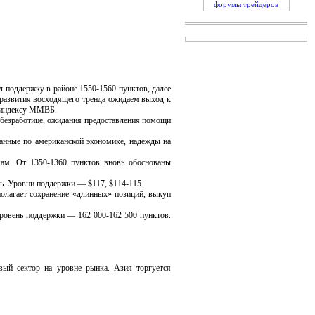
форумы трейдеров
оддержку в районе 1550-1560 пунктов, далее
 развития восходящего тренда ожидаем выход к
о индексу ММВБ.
безработице, ожидания предоставления помощи
нные по американской экономике, надежды на
. От 1350-1360 пунктов вновь обоснованы
ль. Уровни поддержки — $117, $114-115.
олагает сохранение «длинных» позиций, выкуп
ровень поддержки — 162 000-162 500 пунктов.
й сектор на уровне рынка. Азия торгуется