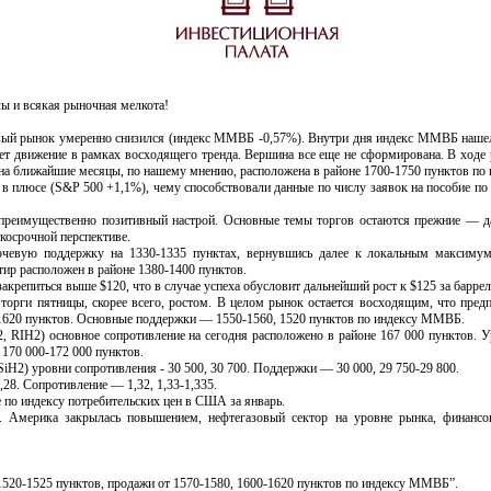
 и всякая рыночная мелкота!
 рынок умеренно снизился (индекс ММВБ -0,57%). Внутри дня индекс ММВБ нашел п
ет движение в рамках восходящего тренда. Вершина все еще не сформирована. В ходе
а на ближайшие месяцы, по нашему мнению, расположена в районе 1700-1750 пунктов п
юсе (S&P 500 +1,1%), чему способствовали данные по числу заявок на пособие по 
реимущественно позитивный настрой. Основные темы торгов остаются прежние — да
косрочной перспективе.
 поддержку на 1330-1335 пунктах, вернувшись далее к локальным максимумам
ир расположен в районе 1380-1400 пунктов.
крепиться выше $120, что в случае успеха обусловит дальнейший рост к $125 за барре
и пятницы, скорее всего, ростом. В целом рынок остается восходящим, что предп
1620 пунктов. Основные поддержки — 1550-1560, 1520 пунктов по индексу ММВБ.
IH2) основное сопротивление на сегодня расположено в районе 167 000 пунктов. У
170 000-172 000 пунктов.
H2) уровни сопротивления - 30 500, 30 700. Поддержки — 30 000, 29 750-29 800.
. Сопротивление — 1,32, 1,33-1,335.
о индексу потребительских цен в США за январь.
рика закрылась повышением, нефтегазовый сектор на уровне рынка, финансовы
20-1525 пунктов, продажи от 1570-1580, 1600-1620 пунктов по индексу ММВБ”.