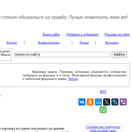
 стоит обижаться на правду. Лучше ответить тем же!
Карта сайта
Добавить в избранное
Реклама на сайте
|
|
|
Форекс
Всякая всячина
Разное
Контакты
подряд,
м Шарпа
Биржевые крысы. Термины, которыми изъясняется сообщество
трейдеров на форумах и в чатах. Популярные форумы профессионалов
и любителей фондового рынка.
Читать
RSS
.
Сообщество трейдеров:
артинка все равно показывает на падение.
трейдерский сленг,