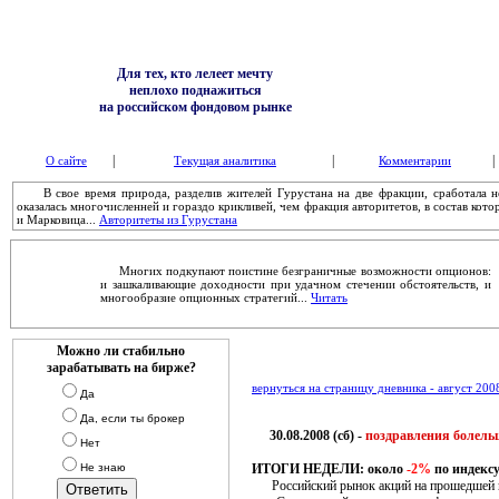
Для тех, кто лелеет мечту
неплохо поднажиться
на российском фондовом рынке
|
|
|
О сайте
Текущая аналитика
Комментарии
В свое время природа, разделив жителей Гурустана на две фракции, сработала не
оказалась многочисленней и гораздо крикливей, чем фракция авторитетов, в состав ко
и Марковица...
Авторитеты из Гурустана
Многих подкупают поистине безграничные возможности опционов:
и зашкаливающие доходности при удачном стечении обстоятельств, и
многообразие опционных стратегий...
Читать
Можно ли стабильно
зарабатывать на бирже?
вернуться на страницу дневника - август 200
Да
Да, если ты брокер
30.08.2008 (сб) -
поздравления болель
Нет
Не знаю
ИТОГИ НЕДЕЛИ: около
-2%
по индекс
Российский рынок акций на прошедшей неде