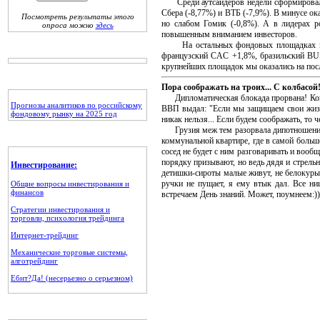
Среди аутсайдеров недели сформировалась
Сбера (-8,77%) и ВТБ (-7,9%). В минусе ок
Посмотреть результаты этого
но слабом Гомик (-0,8%). А в лидерах р
опроса можно
здесь
повышенным вниманием инвесторов.
На остальных фондовых площадках мир
французский CAC +1,8%, бразильский BU
крупнейших площадок мы оказались на пос
Пора соображать на троих... С колбасой!
Дипломатическая блокада прорвана! Коман
Прогнозы аналитиков по российскому
ВВП выдал: "Если мы защищаем свои жизни
фондовому рынку на 2025 год
никак нельзя... Если будем соображать, то 
Грузия меж тем разорвала дипотношения с
коммунальной квартире, где в самой больш
сосед не будет с ним разговаривать и вообщ
порядку призывают, но ведь дядя и стрельн
Инвестирование:
детишки-сироты малые живут, не белокурые
ручки не пущает, я ему втык дал. Все ни
Общие вопросы инвестирования и
финансов
встречаем День знаний. Может, поумнеем:))
Стратегии инвестирования и
торговли, психология трейдинга
Интернет-трейдинг
Механические торговые системы,
алготрейдинг
Ебит?Да! (несерьезно о серьезном)