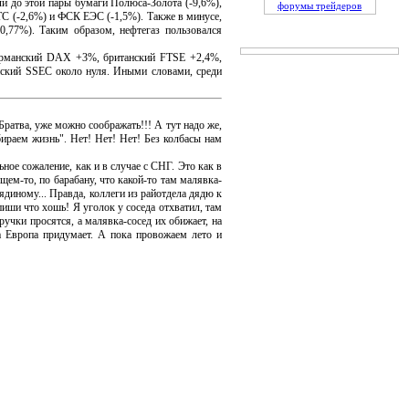
и до этой пары бумаги Полюса-Золота (-9,6%),
форумы трейдеров
МТС (-2,6%) и ФСК ЕЭС (-1,5%). Также в минусе,
0,77%). Таким образом, нефтегаз пользовался
рманский DAX +3%, британский FTSE +2,4%,
ский SSEC около нуля. Иными словами, среди
атва, уже можно соображать!!! А тут надо же,
ираем жизнь". Нет! Нет! Нет! Без колбасы нам
е сожаление, как и в случае с СНГ. Это как в
ем-то, по барабану, что какой-то там малявка-
дядиному... Правда, коллеги из райотдела дядю к
пиши что хошь! Я уголок у соседа отхватил, там
учки просятся, а малявка-сосед их обижает, на
а Европа придумает. А пока провожаем лето и