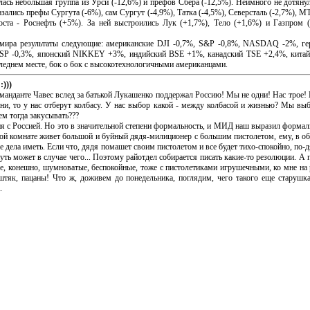
 небольшая группа из Урси (-12,6%) и префов Сбера (-12,5%). Неимного не дотянул
азались префы Сургута (-6%), сам Сургут (-4,9%), Татка (-4,5%), Северсталь (-2,7%), 
оста - Роснефть (+5%). За ней выстроились Лук (+1,7%), Тело (+1,6%) и Газпром (
а результаты следующие: американские DJI -0,7%, S&P -0,8%, NASDAQ -2%, ге
SP -0,3%, японский NIKKEY +3%, индийский BSE +1%, канадский TSE +2,4%, китай
леднем месте, бок о бок с высокотехнологичными американцами.
:)))
данте Чавес вслед за батькой Лукашенко поддержал Россию! Мы не одни! Нас трое! Бр
, то у нас отберут колбасу. У нас выбор какой - между колбасой и жизнью? Мы выб
чем тогда закусывать???
 Россией. Но это в значительной степени формальность, и МИД наш выразил формально
ой комнате живет большой и буйный дядя-милиционер с большим пистолетом, ему, в общ
е дела иметь. Если что, дядя помашет своим пистолетом и все будет тихо-спокойно, по-
уть может в случае чего... Поэтому райотдел собирается писать какие-то резолюции. А 
, конешно, шумноватые, беспокойные, тоже с пистолетиками игрушечными, ко мне на р
штяк, пацаны! Что ж, доживем до понедельника, поглядим, чего такого еще старушк
.