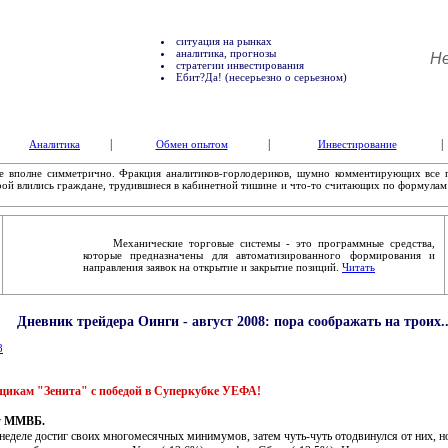
ситуация на рынках
аналитика, прогнозы
Не
стратегии инвестирования
Ебит?Да! (несерьезно о серьезном)
|
|
|
Аналитика
Обмен опытом
Инвестирование
 вполне симметрично. Фракция аналитиков-горлодериков, шумно комментирующих все 
торой влились граждане, трудившиеся в кабинетной тишине и что-то считающих по формула
Механические торговые системы - это программные средства,
которые предназначены для автоматизированного формирования и
направления заявок на открытие и закрытие позиций.
Читать
Дневник трейдера Оинги - август 2008: пора соображать на троих..
8
щикам "Зенита" с победой в Суперкубке УЕФА!
у ММВБ.
ле достиг своих многомесячных минимумов, затем чуть-чуть отодвинулся от них, но к