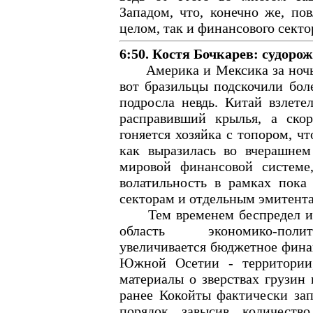
Западом, что, конечно же, по
целом, так и финансового сектор
6:50. Костя Бочкарев: судоро
Америка и Мексика за ночь, 
вот бразильцы подскочили бол
подросла невдь. Китай взлетел
расправивший крылья, а скор
гоняется хозяйка с топором, ч
как выразилась во вчерашне
мировой финансовой системе,
волатильность в рамках пока
секторам и отдельным эмитент
Тем временем беспредел из 
область экономико-полит
увеличивается бюджетное финан
Южной Осетии - территории,
материалы о зверствах грузин 
ранее Кокойты фактически за
порядок завысив количеств