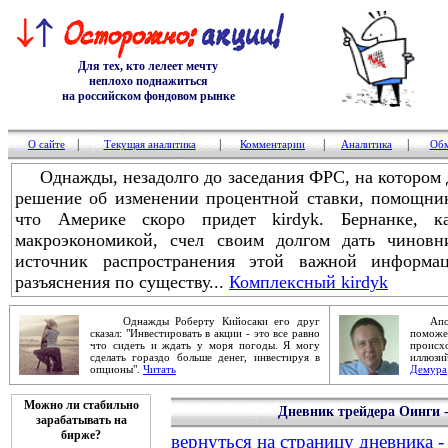
Для тех, кто лелеет мечту
неплохо поднажиться
на российском фондовом рынке
|
|
|
|
О сайте
Текущая аналитика
Комментарии
Аналитика
Обм
Однажды, незадолго до заседания ФРС, на котором 
решение об изменении процентной ставки, помощни
что Америке скоро придет kirdyk. Бернанке, 
макроэкономикой, счел своим долгом дать чиновн
источник распространения этой важной информац
разъяснения по существу...
Комплексный kirdyk
Однажды Роберту Кийосаки его друг
Апокал
сказал: "Инвестировать в акции - это все равно
помож
что сидеть и ждать у моря погоды. Я могу
проис
сделать гораздо больше денег, инвестируя в
иллюзи
опционы".
Читать
Демура
Можно ли стабильно
Дневник трейдера Оинги -
зарабатывать на
бирже?
вернуться на страницу дневника -