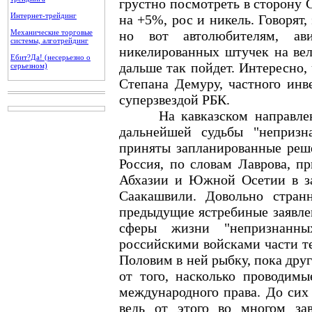
грустно посмотреть в сторону 
Интернет-трейдинг
на +5%, рос и никель. Говорят
Механические торговые
но вот автолюбителям, ав
системы, алготрейдинг
никелированных штучек на вел
Ебит?Да! (несерьезно о
дальше так пойдет. Интересно,
серьезном)
Степана Демуру, частного инве
суперзвездой РБК.
На кавказском направлении
дальнейшей судьбы "непризн
приняты запланированные реш
Россия, по словам Лаврова, п
Абхазии и Южной Осетии в зав
Саакашвили. Довольно стран
предыдущие ястребиные заявлен
сферы жизни "непризнанны
российскими войсками части т
Половим в ней рыбку, пока дру
от того, насколько проводим
международного права. До сих 
ведь от этого во многом за