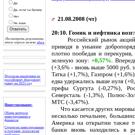
Да
Да, если ты брокер
Нет
21.08.2008 (чт)
Не знаю
20:10. Гомик и нефтянка возг
Российский рынок акций в ч
Посмотреть результаты
этого опроса можно
здесь
приводя в уныние добропоряд
плотно пообедав и перекурив,
зеленую зону:
+0,57%
. Вперед
(+3,6% - вновь выше 5000 руб.
Татка (+1,7%), Газпром (+1,6%)
Прогнозы аналитиков по
российскому фондовому
едва удержались выше нуля (+0
рынку на 2025 год
префы Сургута (-0,27%), Рос
Северсталь (-1,3%), Полюс-Зо
МТС (-3,47%).
Инвестирование:
Что касается других мировых 
Общие вопросы
несколько печальнее, большинс
инвестирования и
финансов
Америка на открытии также т
Стратегии инвестирования
банки вновь находились в р
и торговли, психология
трейдинга