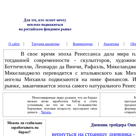
Для тех, кто лелеет мечту
неплохо поднажиться
на российском фондовом рынке
|
|
|
|
О сайте
Текущая аналитика
Комментарии
Аналитика
Обм
В свое время эпоха Ренессанса дала мира пле
тогдашней современности - скульпторов, художник
Боттичелли, Леонардо да Винчи, Рафаэль, Микеланджел
Микеланджело переводится с итальянского как Мих
ангелы Михаила подвизаются на ниве финансов. И
рынке, заканчивается эпоха самого натурального Ренес
Непосвященные люди думают, что на бирже
Механ
можно легко заработать бабла и стать
прог
успешным, но это не так - большинство
предна
биржевых игроков попросту просирают свои
форми
деньги...
Читать
.
открыти
Можно ли стабильно
Дневник трейдера Оин
зарабатывать на
бирже?
вернуться на страницу дневника 