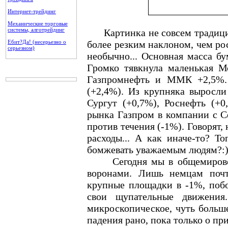
Интернет-трейдинг
Механические торговые
системы, алготрейдинг
Картинка не совсем традицион
Ебит?Да! (несерьезно о
более резким наклоном, чем рос
серьезном)
необычно... Основная масса бу
Громко тявкнула маленькая М
Газпромнефть и ММК +2,5%. 
(+2,4%). Из крупняка выросли
Сургут (+0,7%), Роснефть (+
рынка Газпром в компании с Се
против течения (-1%). Говорят
расходы... А как иначе-то? Т
бомжевать уважаемым людям?:)
Сегодня мы в общемировой 
воронами. Лишь немцам почт
крупные площадки в -1%, поб
свои щупательные движения
микроскопическое, чуть больше
падения рано, пока только о пр