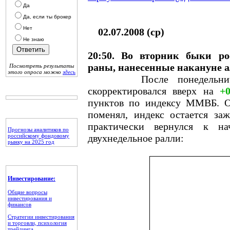
Да
Да, если ты брокер
Нет
02.07.2008 (ср)
Не знаю
20:50. Во вторник быки ро
раны, нанесенные накануне
Посмотреть результаты
этого опроса можно
здесь
После понедельничного
скорректировался вверх на
+
пунктов по индексу ММВБ. О
поменял, индекс остается за
практически вернулся к на
Прогнозы аналитиков по
российскому фондовому
двухнедельное ралли:
рынку на 2025 год
Инвестирование:
Общие вопросы
инвестирования и
финансов
Стратегии инвестирования
и торговли, психология
трейдинга