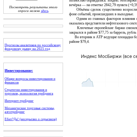
полностью оправдались. Индекс Мосбиржи к
вечёрка — на отметке 2842,79 пункта (+0,5
Посмотреть результаты этого
Объёмы сделок существенно возросли, чт
опроса можно
здесь
фоне событий, происшедших в выходные.
Одним из главных факторов влияния на д
оказались представтели нефтегазового сект
Ключевые европейские биржи снизились
закрылся в районе $77,75 за баррель, руб
Во вторник в АТР ведущие площадки боль
районе $79,4.
Прогнозы аналитиков по российскому
фондовому рынку на 2025 год
Инвестирование:
Общие вопросы инвестирования и
финансов
Стратегии инвестирования и
торговли, психология трейдинга
Интернет-трейдинг
Механические торговые системы,
алготрейдинг
Ебит?Да! (несерьезно о серьезном)