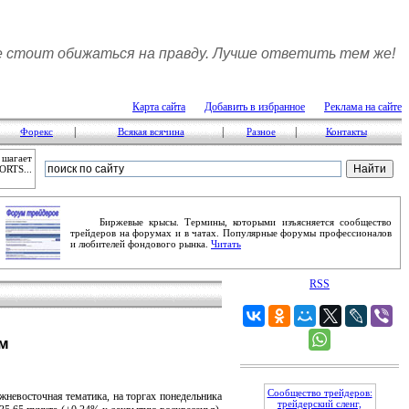
 стоит обижаться на правду. Лучше ответить тем же!
Карта сайта
Добавить в избранное
Реклама на сайте
|
|
|
Форекс
Всякая всячина
Разное
Контакты
 шагает
ORTS...
Биржевые крысы. Термины, которыми изъясняется сообщество
трейдеров на форумах и в чатах. Популярные форумы профессионалов
и любителей фондового рынка.
Читать
RSS
м
Сообщество трейдеров:
невосточная тематика, на торгах понедельника
трейдерский сленг,