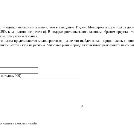
, однако меньшими темпами, чем в выходные. Индекс Мосбиржи в ходе торгов добира
,59% к закрытию воскресенья). В лидерах роста оказались главным образом представите
аном Ормузского пролива.
рынка представляется маловероятным, разве что выйдет новая порция важных новос
вкам нефти и газа из региона. Мировые рынки продолжат активно реагировать на собы
, осталось
500
)
ы картинки щелкните на ней)