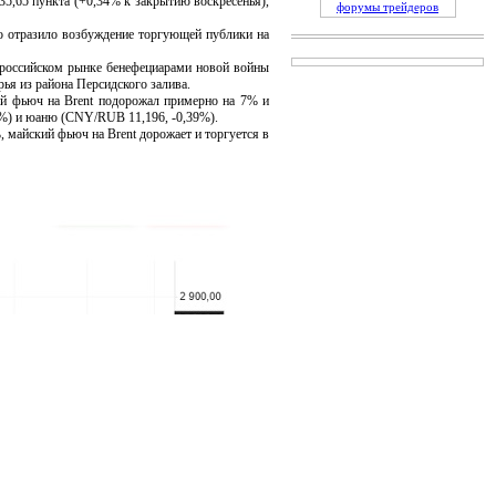
35,65 пункта (+0,34% к закрытию воскресенья),
форумы трейдеров
о отразило возбуждение торгующей публики на
российском рынке бенефециарами новой войны
рья из района Персидского залива.
 фьюч на Brent подорожал примерно на 7% и
2%) и юаню (CNY/RUB 11,196, -0,39%).
айский фьюч на Brent дорожает и торгуется в