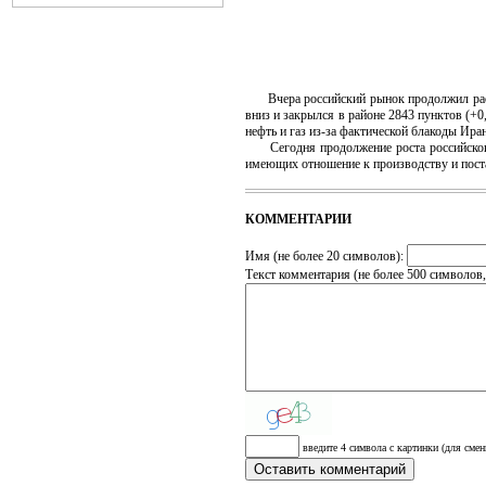
Вчера российский рынок продолжил расти
вниз и закрылся в районе 2843 пунктов (+0
нефть и газ из-за фактической блакоды Ир
Сегодня продолжение роста российского 
имеющих отношение к производству и поста
КОММЕНТАРИИ
Имя (не более 20 символов):
Текст комментария (не более 500 символов
введите 4 символа с картинки (для смен