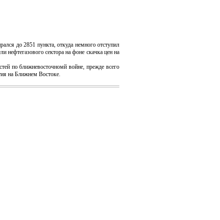
лся до 2851 пункта, откуда немного отступил
ли нефтегазового сектора на фоне скачка цен на
тей по ближневосточномй войне, прежде всего
тия на Ближнем Востоке.