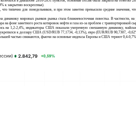
олебался в диапазоне 2816-2851 пунктов, основная сессия была закрыта на отметке 28
9% к закрытию воскресенья).
о типично для понедельников, и при этом заметно превысили средние значения, чт
инамику мировых рынков рынка стала ближневосточная повестка. В частности, на 
ора на фоне заметного роста котировок нефти и газа из-за проблем с транпортировкой сы
 на 1,2-2,4%, индикаторы США показали умеренную смешанную динамику, майский
ль укрепился к доллару США (USD/RUB 77,1734, -0,13%), евро (EUR/RUB 90,7307, -0,6
шей частью снижаются, фьючи на основные индексы Европы и США теряют 0,4-0,7%, м