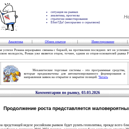
ситуация на рынках
аналитика, прогнозы
Не
стратегии инвестирования
Ебит?Да! (несерьезно о серьезном)
|
|
|
Аналитика
Обмен опытом
Инвестирование
 успехи Романа неразрывно связаны с биржей, на протяжении последних лет он успешно
свою молодость, Роман уже является отцом, точнее, одним из отцов-основателей рынка F
Механические торговые системы - это программные средства,
которые предназначены для автоматизированного формирования и
направления заявок на открытие и закрытие позиций.
Читать
Комментарии по рынку, 03.03.2026
Продолжение роста представляется маловероятны
предстоящей неделе российским рынком будет рулить геополитика, прежде всего ближ